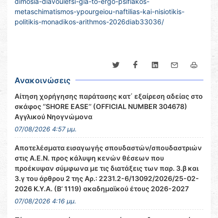
dimosia-diavoulefsi-gia-to-ergo-psifiakos-
metaschimatismos-ypourgeiou-naftilias-kai-nisiotikis-
politikis-monadikos-arithmos-2026diab33036/
Ανακοινώσεις
Αίτηση χορήγησης παράτασης κατ΄ εξαίρεση αδείας στο
σκάφος ‘’SHORE EASE’’ (OFFICIAL NUMBER 304678)
Αγγλικού Νηογνώμονα
07/08/2026 4:57 μμ.
Αποτελέσματα εισαγωγής σπουδαστών/σπουδαστριών
στις Α.Ε.Ν. προς κάλυψη κενών θέσεων που
προέκυψαν σύμφωνα με τις διατάξεις των παρ. 3.β και
3.γ του άρθρου 2 της Αρ.: 2231.2-6/13092/2026/25-02-
2026 Κ.Υ.Α. (Β’ 1119) ακαδημαϊκού έτους 2026-2027
07/08/2026 4:16 μμ.