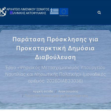
Παράταση Πρόσκλησης για
Προκαταρκτική Δημόσια
Διαβούλευση
Έργο «Ψηφιακός Μετασχηματισμός Υπουργείου
Ναυτιλίας και Νησιωτικής Πολιτικής» (μοναδικός
αριθμός: 2026DIAB33036)
Αρχική σελίδα
Ανακοινώσεις
Παράταση Πρόσκλησης για Προκαταρκτική …