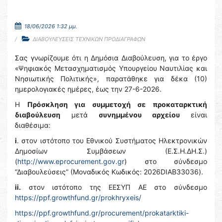
18/06/2026 1:32 μμ.
ΔΙΑΒΟΥΛΕΥΣΕΙΣ ΤΕΧΝΙΚΩΝ ΠΡΟΔΙΑΓΡΑΦΩΝ
Σας γνωρίζουμε ότι η Δημόσια Διαβούλευση, για το έργο
«Ψηφιακός Μετασχηματισμός Υπουργείου Ναυτιλίας και
Νησιωτικής Πολιτικής», παρατάθηκε για δέκα (10)
ημερολογιακές ημέρες, έως την 27-6-2026.
Η
Πρόσκληση για συμμετοχή σε προκαταρκτική
διαβούλευση
μετά
συνημμένου αρχείου
είναι
διαθέσιμα:
i
. στον ιστότοπο του Εθνικού Συστήματος Ηλεκτρονικών
Δημοσίων Συμβάσεων (Ε.Σ.Η.ΔΗ.Σ.)
(
http://www.eprocurement.gov.gr
) στο σύνδεσμο
“Διαβουλεύσεις” (Μοναδικός Κωδικός: 2026DIAB33036).
ii.
στον ιστότοπο της ΕΕΣΥΠ ΑΕ στο σύνδεσμο
https://ppf.growthfund.gr/prokhryxeis/
https://ppf.growthfund.gr/procurement/prokatarktiki-