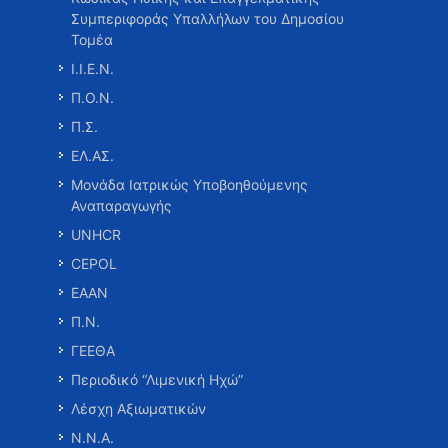
Συμπεριφοράς Υπαλλήλων του Δημοσίου
Τομέα
Ι.Ι.Ε.Ν.
Π.Ο.Ν.
Π.Σ.
ΕΛ.ΑΣ.
Μονάδα Ιατρικώς Υποβοηθούμενης
Αναπαραγωγής
UNHCR
CEPOL
ΕΑΑΝ
Π.Ν.
ΓΕΕΘΑ
Περιοδικό “Λιμενική Ηχώ”
Λέσχη Αξιωματικών
Ν.Ν.Α.