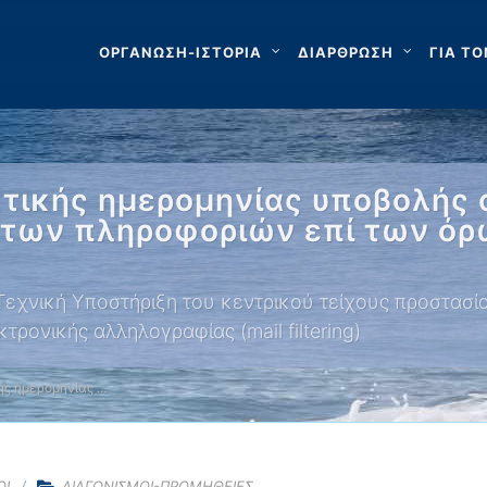
ΟΡΓΑΝΩΣΗ-ΙΣΤΟΡΙΑ
ΔΙΑΡΘΡΩΣΗ
ΓΙΑ ΤΟ
τικής ημερομηνίας υποβολής
ετων πληροφοριών επί των όρω
χνική Υποστήριξη του κεντρικού τείχους προστασίας 
ονικής αλληλογραφίας (mail filtering)
ής ημερομηνίας …
ΟΙ
ΔΙΑΓΩΝΙΣΜΟΙ-ΠΡΟΜΗΘΕΙΕΣ