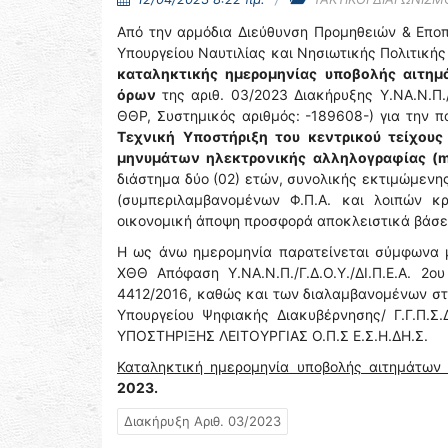
Από την αρμόδια Διεύθυνση Προμηθειών & Επο
Υπουργείου Ναυτιλίας και Νησιωτικής Πολιτική
καταληκτικής ημερομηνίας υποβολής αιτη
όρων
της αριθ. 03/2023 Διακήρυξης Υ.ΝΑ.Ν.Π
ΘΘΡ, Συστημικός αριθμός: -189608-) για την 
Τεχνική Υποστήριξη του κεντρικού τείχους 
μηνυμάτων ηλεκτρονικής αλληλογραφίας (mail
διάστημα δύο (02) ετών, συνολικής εκτιμώμενη
(συμπεριλαμβανομένων Φ.Π.Α. και λοιπών κ
οικονομική άποψη προσφορά αποκλειστικά βάσει
Η ως άνω ημερομηνία παρατείνεται σύμφωνα μ
ΧΘΘ Απόφαση Υ.ΝΑ.Ν.Π./Γ.Δ.Ο.Υ./ΔΙ.Π.Ε.Α. 2
4412/2016, καθώς και των διαλαμβανομένων στ
Υπουργείου Ψηφιακής Διακυβέρνησης/ Γ.Γ.Π.Σ.Δ
ΥΠΟΣΤΗΡΙΞΗΣ ΛΕΙΤΟΥΡΓΙΑΣ Ο.Π.Σ Ε.Σ.Η.ΔΗ.Σ.
Καταληκτική ημερομηνία υποβολής αιτημάτων
2023.
Διακήρυξη Αριθ. 03/2023