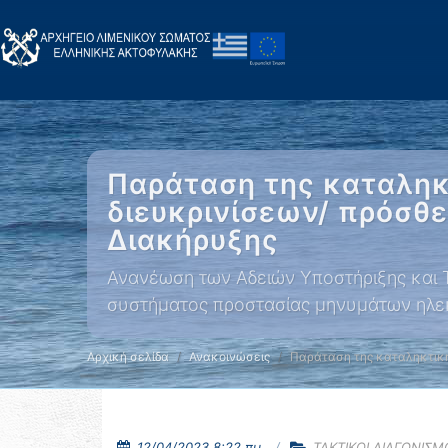
Παράταση της καταληκ
διευκρινίσεων/ πρόσθ
Διακήρυξης
Ανανέωση των Αδειών Υποστήριξης και Τε
συστήματος προστασίας μηνυμάτων ηλεκτρ
Αρχική σελίδα
Ανακοινώσεις
Παράταση της καταληκτικ
12/04/2023 8:22 πμ.
ΤΑΚΤΙΚΟΙ ΔΙΑΓΩΝΙΣΜ