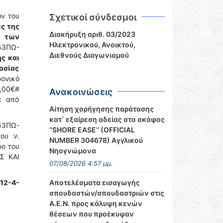
ν του
Σχετικοί σύνδεσμοι
ς της
Διακήρυξη αριθ. 03/2023
ί των
Ηλεκτρονικού, Ανοικτού,
653ΠΩ-
Διεθνούς Διαγωνισμού
ς και
ασίας
ονικό
0,00€#
Ανακοινώσεις
α από
Αίτηση χορήγησης παράτασης
κατ΄ εξαίρεση αδείας στο σκάφος
53ΠΩ-
‘’SHORE EASE’’ (OFFICIAL
ου ν.
NUMBER 304678) Αγγλικού
φο του
Νηογνώμονα
ΗΣ ΚΑΙ
07/08/2026 4:57 μμ.
12-4-
Αποτελέσματα εισαγωγής
σπουδαστών/σπουδαστριών στις
Α.Ε.Ν. προς κάλυψη κενών
θέσεων που προέκυψαν