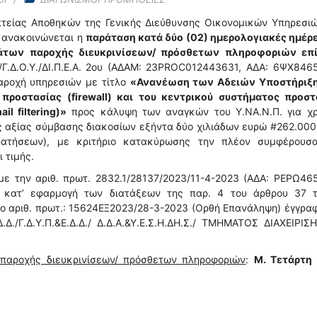
πτείας Αποθηκών της Γενικής Διεύθυνσης Οικονομικών Υπηρεσιώ
ς ανακοινώνεται η
παράταση κατά δύο (02) ημερολογιακές ημέρε
μάτων παροχής διευκρινίσεων/ πρόσθετων πληροφοριών επ
./Γ.Δ.Ο.Υ./ΔΙ.Π.Ε.Α. 2ου (ΑΔΑΜ: 23PROC012443631, ΑΔΑ: 6ΨΧ84
παροχή υπηρεσιών με τίτλο
«Ανανέωση των Αδειών Υποστήριξη
προστασίας (firewall) και του κεντρικού συστήματος προστ
 filtering)»
προς κάλυψη των αναγκών του Υ.ΝΑ.Ν.Π. για χρ
ς αξίας σύμβασης διακοσίων εξήντα δύο χιλιάδων ευρώ #262.00
ρατήσεων), με κριτήριο κατακύρωσης την πλέον συμφέρουσ
 τιμής.
ε την αριθ. πρωτ. 2832.1/28137/2023/11-4-2023 (ΑΔΑ: ΡΕΡΩ46
ου κατ’ εφαρμογή των διατάξεων της παρ. 4 του άρθρου 37 τ
ο αριθ. πρωτ.: 15624ΕΞ2023/28-3-2023 (Ορθή Επανάληψη) έγγρα
.Δ./Γ.Δ.Υ.Π.&Ε.Δ.Δ./ Δ.Δ.Α.&Υ.Ε.Σ.Η.ΔΗ.Σ./ ΤΜΗΜΑΤΟΣ ΔΙΑΧΕΙΡΙΣ
 παροχής διευκρινίσεων/ πρόσθετων πληροφοριών
:
Μ. Τετάρτη 