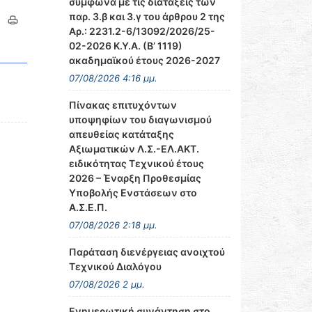
σύμφωνα με τις διατάξεις των
παρ. 3.β και 3.γ του άρθρου 2 της
Αρ.: 2231.2-6/13092/2026/25-
02-2026 Κ.Υ.Α. (Β’ 1119)
ακαδημαϊκού έτους 2026-2027
07/08/2026 4:16 μμ.
Πίνακας επιτυχόντων
υποψηφίων του διαγωνισμού
απευθείας κατάταξης
Αξιωματικών Λ.Σ.-ΕΛ.ΑΚΤ.
ειδικότητας Τεχνικού έτους
2026 – Έναρξη Προθεσμίας
Υποβολής Ενστάσεων στο
Α.Σ.Ε.Π.
07/08/2026 2:18 μμ.
Παράταση διενέργειας ανοιχτού
Τεχνικού Διαλόγου
07/08/2026 2 μμ.
Ενημερωτική συνάντηση στο