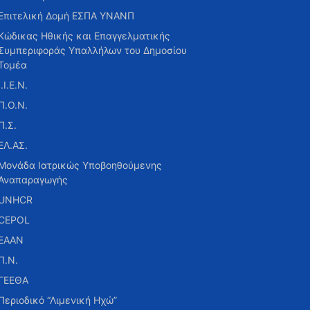
Επιτελική Δομή ΕΣΠΑ ΥΝΑΝΠ
Κώδικας Ηθικής και Επαγγελματικής
Συμπεριφοράς Υπαλλήλων του Δημοσίου
Τομέα
Ι.Ι.Ε.Ν.
Π.Ο.Ν.
Π.Σ.
ΕΛ.ΑΣ.
Μονάδα Ιατρικώς Υποβοηθούμενης
Αναπαραγωγής
UNHCR
CEPOL
ΕΑΑΝ
Π.Ν.
ΓΕΕΘΑ
Περιοδικό “Λιμενική Ηχώ”