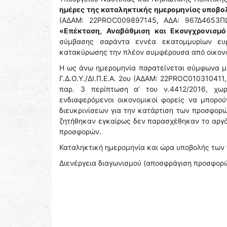
ημέρες της καταληκτικής ημερομηνίας υποβ
(ΑΔΑΜ: 22PROC009897145, ΑΔΑ: 967Δ4653ΠΩ-
«Επέκταση, Αναβάθμιση και Εκσυγχρονισμ
σύμβασης σαράντα εννέα εκατομμυρίων ευρώ
κατακύρωσης την πλέον συμφέρουσα από οικονομ
Η ως άνω ημερομηνία παρατείνεται σύμφωνα με
Γ.Δ.Ο.Υ./ΔΙ.Π.Ε.Α. 2ου (ΑΔΑΜ: 22PROC01031041
παρ. 3 περίπτωση α’ του ν.4412/2016, χωρ
ενδιαφερόμενοι οικονομικοί φορείς να μπορ
διευκρινίσεων για την κατάρτιση των προσφορώ
ζητήθηκαν εγκαίρως δεν παρασχέθηκαν το αργό
προσφορών.
Καταληκτική ημερομηνία και ώρα υποβολής τω
Διενέργεια διαγωνισμού (αποσφράγιση προσφορ