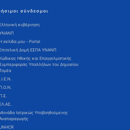
ρήσιμοι σύνδεσμοι
Ελληνική κυβέρνηση
ΥΝΑΝΠ
Η σελίδα μου - Portal
Επιτελική Δομή ΕΣΠΑ ΥΝΑΝΠ
Κώδικας Ηθικής και Επαγγελματικής
Συμπεριφοράς Υπαλλήλων του Δημοσίου
Τομέα
Ι.Ι.Ε.Ν.
Π.Ο.Ν.
Π.Σ.
ΕΛ.ΑΣ.
Μονάδα Ιατρικώς Υποβοηθούμενης
Αναπαραγωγής
UNHCR