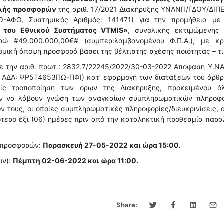
ολής προσφορών
της αριθ. 17/2021 Διακήρυξης ΥΝΑΝΠ/ΓΔΟΥ/ΔΙΠ
ΑΦΟ, Συστημικός Αριθμός: 141471) για την προμήθεια με 
ό του Εθνικού Συστήματος VTMIS»
, συνολικής εκτιμώμενης 
 #49.000.000,00€# (συμπεριλαμβανομένου Φ.Π.Α.), με κρι
ική άποψη προσφορά βάσει της βέλτιστης σχέσης ποιότητας – τι
 την αριθ. πρωτ.: 2832.7/22245/2022/30-03-2022 Απόφαση Υ.ΝΑ
1, ΑΔΑ: ΨΡ5Τ4653ΠΩ-ΠΦΙ) κατ’ εφαρμογή των διατάξεων του άρθ
ίς τροποποίηση των όρων της Διακήρυξης, προκειμένου όλ
ούν να λάβουν γνώση των αναγκαίων συμπληρωματικών πληροφο
ν τους, οι οποίες συμπληρωματικές πληροφορίες/διευκρινίσεις, 
τερο έξι (06) ημέρες πριν από την καταληκτική προθεσμία παρ
ν προσφορών:
Παρασκευή 27-05-2022 και ώρα 15:00.
ών):
Πέμπτη 02-06-2022 και ώρα 11:00.
Share: