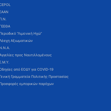
CEPOL
ΕΑΑΝ
Π.Ν.
ΓΕΕΘΑ
Περιοδικό “Λιμενική Ηχώ”
Λέσχη Αξιωματικών
Ν.Ν.Α.
Αγγελίες προς Ναυτιλλομένους
Ε.Μ.Υ.
Οδηγίες από ΕΟΔΥ για COVID-19
Γενική Γραμματεία Πολιτικής Προστασίας
Προσφορές εμπορικών παρόχων