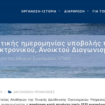
ΟΡΓΑΝΩΣΗ-ΙΣΤΟΡΙΑ
ΔΙΑΡΘΡΩΣΗ
ΓΙΑ ΤΟ
τικής ημερομηνίας υποβολής 
κτρονικού, Ανοικτού Διαγωνι
μός του Εθνικού Συστήματος VTMIS
ής ημερομηνίας …
ΟΙ
ΔΙΑΓΩΝΙΣΜΟΙ-ΠΡΟΜΗΘΕΙΕΣ
πτείας Αποθηκών της Γενικής Διεύθυνσης Οικονομικών Υπηρεσιώ
ς ανακοινώνεται η
παράταση κατά πενήντα τρείς (53) ημερολογ