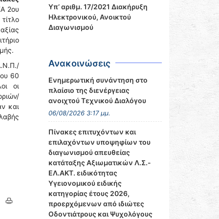
Υπ’ αριθμ. 17/2021 Διακήρυξη
ΕΑ 2ου
Ηλεκτρονικού, Ανοικτού
τίτλο
Διαγωνισμού
αξίας
τήριο
μής.
Ανακοινώσεις
.Ν.Π./
ρου 60
Ενημερωτική συνάντηση στο
οι οι
πλαίσιο της διενέργειας
ριών/
ανοιχτού Τεχνικού Διαλόγου
αν και
06/08/2026 3:17 μμ.
αλαβής
Πίνακες επιτυχόντων και
επιλαχόντων υποψηφίων του
διαγωνισμού απευθείας
κατάταξης Αξιωματικών Λ.Σ.-
ΕΛ.ΑΚΤ. ειδικότητας
Υγειονομικού ειδικής
κατηγορίας έτους 2026,
προερχόμενων από ιδιώτες
Οδοντιάτρους και Ψυχολόγους