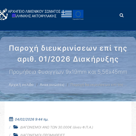
Παροχή διευκρινίσεων επί της
αριθ. 01/2026 Διακήρυξης
Προμήθεια Φυσιγγίων 9x19mm και 5,56x45mm
Αρχική σελίδα
Ανακοινώσεις
Παροχή διευκρινίσεων επί της …
04/02/2026 9:44 πμ.
ΔΙΑΓΩΝΙΣΜΟΙ ΑΝΩ ΤΩΝ 30.000€ (άνευ Φ.Π.Α.)
ΔΙΑΓΩΝΙΣΜΟΙ-ΠΡΟΜΗΘΕΙΕΣ