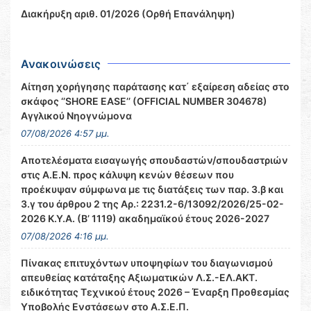
Διακήρυξη αριθ. 01/2026 (Ορθή Επανάληψη)
Ανακοινώσεις
Αίτηση χορήγησης παράτασης κατ΄ εξαίρεση αδείας στο
σκάφος ‘’SHORE EASE’’ (OFFICIAL NUMBER 304678)
Αγγλικού Νηογνώμονα
07/08/2026 4:57 μμ.
Αποτελέσματα εισαγωγής σπουδαστών/σπουδαστριών
στις Α.Ε.Ν. προς κάλυψη κενών θέσεων που
προέκυψαν σύμφωνα με τις διατάξεις των παρ. 3.β και
3.γ του άρθρου 2 της Αρ.: 2231.2-6/13092/2026/25-02-
2026 Κ.Υ.Α. (Β’ 1119) ακαδημαϊκού έτους 2026-2027
07/08/2026 4:16 μμ.
Πίνακας επιτυχόντων υποψηφίων του διαγωνισμού
απευθείας κατάταξης Αξιωματικών Λ.Σ.-ΕΛ.ΑΚΤ.
ειδικότητας Τεχνικού έτους 2026 – Έναρξη Προθεσμίας
Υποβολής Ενστάσεων στο Α.Σ.Ε.Π.