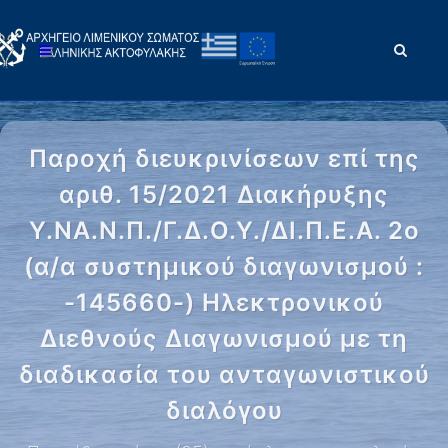
Παροχή διευκρινίσεων επί της
αριθ. 15/2021 Διακήρυξης
Υ.ΝΑ.Ν.Π./Γ.Δ.Ο.Υ./ΔΙ.Π.Ε.Α. 2ο
(α/α συστημικού διαγωνισμού :
-145660-) Ηλεκτρονικού
Διεθνούς Διαγωνισμού με τη
διαδικασία του ανταγωνιστικού
διαλόγου