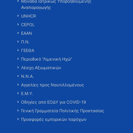
Μονάδα Ιατρικώς Υποβοηθούμενης
Αναπαραγωγής
UNHCR
CEPOL
ΕΑΑΝ
Π.Ν.
ΓΕΕΘΑ
Περιοδικό “Λιμενική Ηχώ”
Λέσχη Αξιωματικών
Ν.Ν.Α.
Αγγελίες προς Ναυτιλλομένους
Ε.Μ.Υ.
Οδηγίες από ΕΟΔΥ για COVID-19
Γενική Γραμματεία Πολιτικής Προστασίας
Προσφορές εμπορικών παρόχων