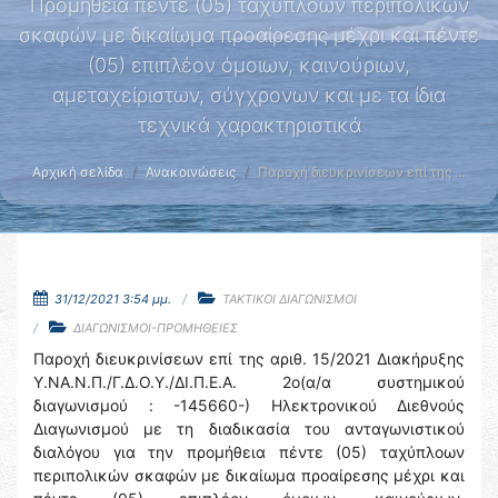
Προμήθεια πέντε (05) ταχύπλοων περιπολικών
σκαφών με δικαίωμα προαίρεσης μέχρι και πέντε
(05) επιπλέον όμοιων, καινούριων,
αμεταχείριστων, σύγχρονων και με τα ίδια
τεχνικά χαρακτηριστικά
Αρχική σελίδα
Ανακοινώσεις
Παροχή διευκρινίσεων επί της …
31/12/2021 3:54 μμ.
ΤΑΚΤΙΚΟΙ ΔΙΑΓΩΝΙΣΜΟΙ
ΔΙΑΓΩΝΙΣΜΟΙ-ΠΡΟΜΗΘΕΙΕΣ
Παροχή διευκρινίσεων επί της αριθ. 15/2021 Διακήρυξης
Υ.ΝΑ.Ν.Π./Γ.Δ.Ο.Υ./ΔΙ.Π.Ε.Α. 2ο(α/α συστημικού
διαγωνισμού : -145660-) Ηλεκτρονικού Διεθνούς
Διαγωνισμού με τη διαδικασία του ανταγωνιστικού
διαλόγου για την προμήθεια πέντε (05) ταχύπλοων
περιπολικών σκαφών με δικαίωμα προαίρεσης μέχρι και