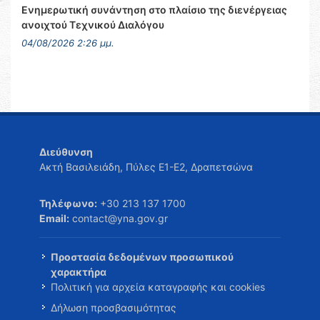
Ενημερωτική συνάντηση στο πλαίσιο της διενέργειας
ανοιχτού Τεχνικού Διαλόγου
04/08/2026 2:26 μμ.
Διεύθυνση
Ακτή Βασιλειάδη, Πύλες Ε1-Ε2, Δραπετσώνα
Τηλέφωνο:
+30 213 137 1700
Email:
contact@yna.gov.gr
Προστασία δεδομένων προσωπικού
χαρακτήρα
Πολιτική για αρχεία καταγραφής και cookies
Δήλωση προσβασιμότητας