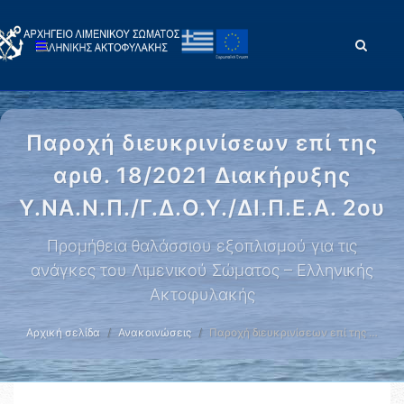
Παροχή διευκρινίσεων επί της
αριθ. 18/2021 Διακήρυξης
Υ.ΝΑ.Ν.Π./Γ.Δ.Ο.Υ./ΔΙ.Π.Ε.Α. 2ου
Προμήθεια θαλάσσιου εξοπλισμού για τις
ανάγκες του Λιμενικού Σώματος – Ελληνικής
Ακτοφυλακής
Αρχική σελίδα
Ανακοινώσεις
Παροχή διευκρινίσεων επί της …