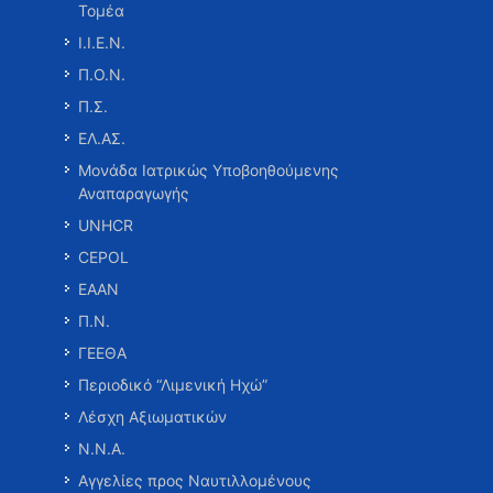
Τομέα
Ι.Ι.Ε.Ν.
Π.Ο.Ν.
Π.Σ.
ΕΛ.ΑΣ.
Μονάδα Ιατρικώς Υποβοηθούμενης
Αναπαραγωγής
UNHCR
CEPOL
ΕΑΑΝ
Π.Ν.
ΓΕΕΘΑ
Περιοδικό “Λιμενική Ηχώ”
Λέσχη Αξιωματικών
Ν.Ν.Α.
Αγγελίες προς Ναυτιλλομένους