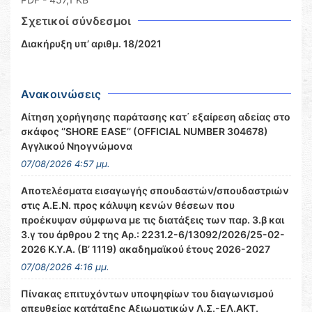
Σχετικοί σύνδεσμοι
Διακήρυξη υπ’ αριθμ. 18/2021
Ανακοινώσεις
Αίτηση χορήγησης παράτασης κατ΄ εξαίρεση αδείας στο
σκάφος ‘’SHORE EASE’’ (OFFICIAL NUMBER 304678)
Αγγλικού Νηογνώμονα
07/08/2026 4:57 μμ.
Αποτελέσματα εισαγωγής σπουδαστών/σπουδαστριών
στις Α.Ε.Ν. προς κάλυψη κενών θέσεων που
προέκυψαν σύμφωνα με τις διατάξεις των παρ. 3.β και
3.γ του άρθρου 2 της Αρ.: 2231.2-6/13092/2026/25-02-
2026 Κ.Υ.Α. (Β’ 1119) ακαδημαϊκού έτους 2026-2027
07/08/2026 4:16 μμ.
Πίνακας επιτυχόντων υποψηφίων του διαγωνισμού
απευθείας κατάταξης Αξιωματικών Λ.Σ.-ΕΛ.ΑΚΤ.