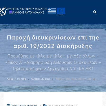
Παροχή διευκρινίσεων επί της
αριθ. 19/2022 Διακήρυξης
Προμήθεια με τίτλο με τίτλο - μεταξύ άλλων -
«Είδος Α΄ «Διαμόρφωση Αιθουσών Συσκέψεων –
Τηλεδιασκέψεων Αρχηγείου Λ.Σ.-ΕΛ.ΑΚΤ
Αρχική σελίδα
Ανακοινώσεις
Παροχή διευκρινίσεων επί της …
30/11/2022 11:50 πμ.
ΤΑΚΤΙΚΟΙ ΔΙΑΓΩΝΙΣΜΟΙ