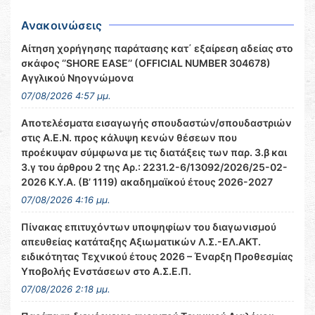
Ανακοινώσεις
Αίτηση χορήγησης παράτασης κατ΄ εξαίρεση αδείας στο
σκάφος ‘’SHORE EASE’’ (OFFICIAL NUMBER 304678)
Αγγλικού Νηογνώμονα
07/08/2026 4:57 μμ.
Αποτελέσματα εισαγωγής σπουδαστών/σπουδαστριών
στις Α.Ε.Ν. προς κάλυψη κενών θέσεων που
προέκυψαν σύμφωνα με τις διατάξεις των παρ. 3.β και
3.γ του άρθρου 2 της Αρ.: 2231.2-6/13092/2026/25-02-
2026 Κ.Υ.Α. (Β’ 1119) ακαδημαϊκού έτους 2026-2027
07/08/2026 4:16 μμ.
Πίνακας επιτυχόντων υποψηφίων του διαγωνισμού
απευθείας κατάταξης Αξιωματικών Λ.Σ.-ΕΛ.ΑΚΤ.
ειδικότητας Τεχνικού έτους 2026 – Έναρξη Προθεσμίας
Υποβολής Ενστάσεων στο Α.Σ.Ε.Π.
07/08/2026 2:18 μμ.