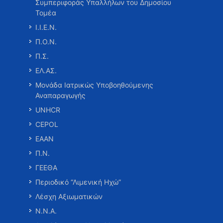
Συμπεριφοράς Υπαλλήλων του Δημοσίου
Τομέα
Ι.Ι.Ε.Ν.
Π.Ο.Ν.
Π.Σ.
ΕΛ.ΑΣ.
Μονάδα Ιατρικώς Υποβοηθούμενης
Αναπαραγωγής
UNHCR
CEPOL
ΕΑΑΝ
Π.Ν.
ΓΕΕΘΑ
Περιοδικό “Λιμενική Ηχώ”
Λέσχη Αξιωματικών
Ν.Ν.Α.