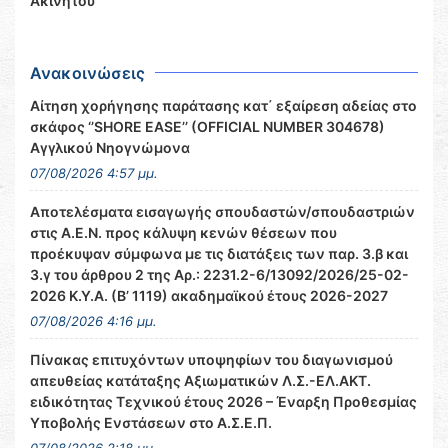
Ακινήτου
Ανακοινώσεις
Αίτηση χορήγησης παράτασης κατ΄ εξαίρεση αδείας στο
σκάφος ‘’SHORE EASE’’ (OFFICIAL NUMBER 304678)
Αγγλικού Νηογνώμονα
07/08/2026 4:57 μμ.
Αποτελέσματα εισαγωγής σπουδαστών/σπουδαστριών
στις Α.Ε.Ν. προς κάλυψη κενών θέσεων που
προέκυψαν σύμφωνα με τις διατάξεις των παρ. 3.β και
3.γ του άρθρου 2 της Αρ.: 2231.2-6/13092/2026/25-02-
2026 Κ.Υ.Α. (Β’ 1119) ακαδημαϊκού έτους 2026-2027
07/08/2026 4:16 μμ.
Πίνακας επιτυχόντων υποψηφίων του διαγωνισμού
απευθείας κατάταξης Αξιωματικών Λ.Σ.-ΕΛ.ΑΚΤ.
ειδικότητας Τεχνικού έτους 2026 – Έναρξη Προθεσμίας
Υποβολής Ενστάσεων στο Α.Σ.Ε.Π.