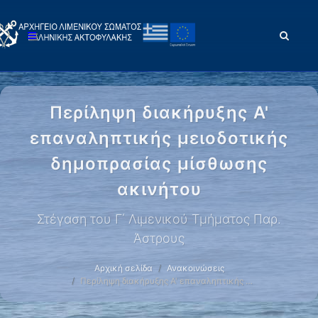
Περίληψη διακήρυξης Α'
επαναληπτικής μειοδοτικής
δημοπρασίας μίσθωσης
ακινήτου
Στέγαση του Γ΄ Λιμενικού Τμήματος Παρ.
Άστρους
Αρχική σελίδα
Ανακοινώσεις
Περίληψη διακήρυξης Α' επαναληπτικής …