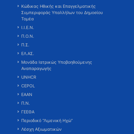
Κώδικας Ηθικής και Επαγγελματικής
Συμπεριφοράς Υπαλλήλων του Δημοσίου
Τομέα
Ι.Ι.Ε.Ν.
Π.Ο.Ν.
Π.Σ.
ΕΛ.ΑΣ.
Μονάδα Ιατρικώς Υποβοηθούμενης
Αναπαραγωγής
UNHCR
CEPOL
ΕΑΑΝ
Π.Ν.
ΓΕΕΘΑ
Περιοδικό “Λιμενική Ηχώ”
Λέσχη Αξιωματικών