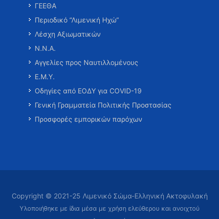
ΓΕΕΘΑ
Περιοδικό “Λιμενική Ηχώ”
Λέσχη Αξιωματικών
Ν.Ν.Α.
Αγγελίες προς Ναυτιλλομένους
Ε.Μ.Υ.
Οδηγίες από ΕΟΔΥ για COVID-19
Γενική Γραμματεία Πολιτικής Προστασίας
Προσφορές εμπορικών παρόχων
Copyright © 2021-25 Λιμενικό Σώμα-Ελληνική Ακτοφυλακή
Υλοποιήθηκε με ίδια μέσα με χρήση ελεύθερου και ανοιχτού