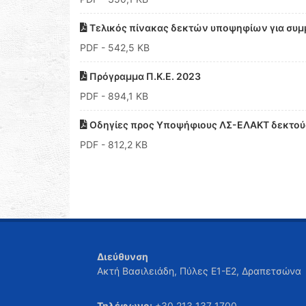
Τελικός πίνακας δεκτών υποψηφίων για συμμ
PDF
- 542,5 KB
Πρόγραμμα Π.Κ.Ε. 2023
PDF
- 894,1 KB
Οδηγίες προς Υποψήφιους ΛΣ-ΕΛΑΚΤ δεκτούς 
PDF
- 812,2 KB
Διεύθυνση
Ακτή Βασιλειάδη, Πύλες Ε1-Ε2, Δραπετσώνα
Τηλέφωνο:
+30 213 137 1700