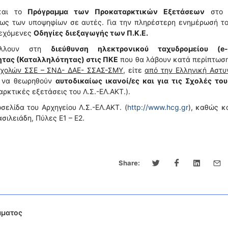
και το
Πρόγραμμα των Προκαταρκτικών Εξετάσεων
στο 
ως των υποψηφίων σε αυτές. Για την πληρέστερη ενημέρωσή το
ρεχόμενες
Οδηγίες
διεξαγωγής των Π.Κ.Ε.
τέλλουν στη
διεύθυνση ηλεκτρονικού ταχυδρομείου (e-m
ητας (Καταλληλότητας) στις ΠΚΕ
που θα λάβουν κατά περίπτωση
Σχολών ΣΣΕ – ΣΝΔ- ΔΑΕ- ΣΣΑΣ-ΣΜΥ
, είτε
από την Ελληνική Αστυ
υ να θεωρηθούν
αυτοδικαίως ικανοί/ες και για τις Σχολές του
ρκτικές εξετάσεις του Λ.Σ.-ΕΛ.ΑΚΤ.).
ελίδα του Αρχηγείου Λ.Σ.-ΕΛ.ΑΚΤ. (
http://www.hcg.gr
), καθώς κ
ασιλειάδη, Πύλες Ε1 – Ε2.
Share:
μματος