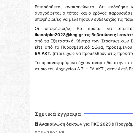
Επιπρόσθετα, ανακοινώνεται ότι εκδόθηκε 
αναγράφεται ο τόπος και ο χρόνος παρουσιάσε
υποψήφιοι/ες να μελετήσουν ενδελεχώς τις πα
Οι υποψήφιοι/ες θα πρέπει να αποσ
ikanoipke2023@hcg.gr
τις Βεβαιώσεις Ικανότ
από τα Εξεταστικά Κέντρα των Στρατιωτικών 
είτε
από το Πυροσβεστικό Σώμα
, προκειμένο
ΕΛ.ΑΚΤ.
(ήτοι δίχως να προσέλθουν στις προκατα
Τα προαναφερόμενα έχουν αναρτηθεί στην ιστοσ
κτίριο του Αρχηγείου Λ.Σ. – ΕΛ.ΑΚΤ., στην Ακτή Β
Σχετικά έγγραφα
Ανακοίνωση δεκτών για ΠΚΕ 2023 & Προγρά
PDF
- 350,1 KB