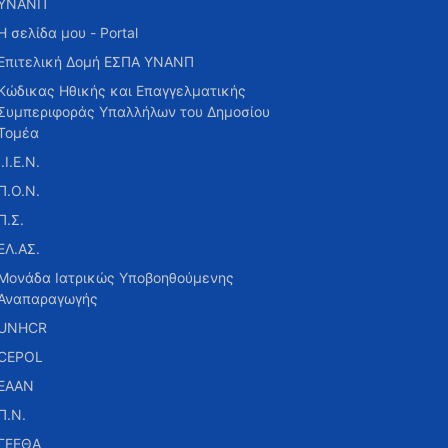
ΥΝΑΝΠ
Η σελίδα μου - Portal
Επιτελική Δομή ΕΣΠΑ ΥΝΑΝΠ
Κώδικας Ηθικής και Επαγγελματικής
Συμπεριφοράς Υπαλλήλων του Δημοσίου
Τομέα
Ι.Ι.Ε.Ν.
Π.Ο.Ν.
Π.Σ.
ΕΛ.ΑΣ.
Μονάδα Ιατρικώς Υποβοηθούμενης
Αναπαραγωγής
UNHCR
CEPOL
ΕΑΑΝ
Π.Ν.
ΓΕΕΘΑ