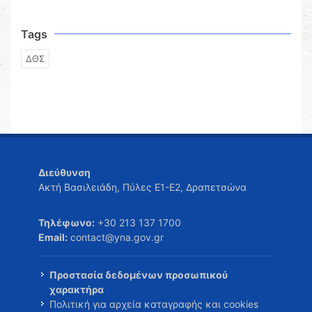
Tags
ΔΘΣ
Διεύθυνση
Ακτή Βασιλειάδη, Πύλες Ε1-Ε2, Δραπετσώνα
Τηλέφωνο:
+30 213 137 1700
Email:
contact@yna.gov.gr
Προστασία δεδομένων προσωπικού
χαρακτήρα
Πολιτική για αρχεία καταγραφής και cookies