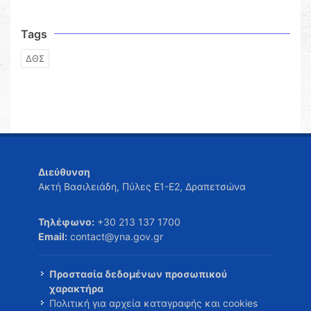
Tags
ΔΘΣ
Διεύθυνση
Ακτή Βασιλειάδη, Πύλες Ε1-Ε2, Δραπετσώνα
Τηλέφωνο:
+30 213 137 1700
Email:
contact@yna.gov.gr
Προστασία δεδομένων προσωπικού
χαρακτήρα
Πολιτική για αρχεία καταγραφής και cookies