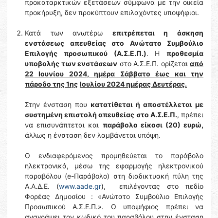
προκαταρκτικών εξετάσεων σύμφωνα με την οικεία
προκήρυξη, δεν προκύπτουν επιλαχόντες υποψήφιοι.
Κατά των ανωτέρω
επιτρέπεται η άσκηση
ενστάσεως απευθείας στο Ανώτατο Συμβούλιο
Επιλογής προσωπικού (Α.Σ.Ε.Π.)
. Η
προθεσμία
υποβολής των ενστάσεων
στο Α.Σ.Ε.Π. ορίζεται
από
22 Ιουνίου 2024, ημέρα Σάββατο έως και την
πάροδο της 1ης
Ιουλίου 2024 ημέρας Δευτέρας.
Στην ένσταση που
κατατίθεται ή αποστέλλεται με
συστημένη επιστολή απευθείας στο Α.Σ.Ε.Π.
, πρέπει
να επισυνάπτεται και
παράβολο είκοσι (20) ευρώ,
άλλως η ένσταση δεν λαμβάνεται υπόψη.
Ο ενδιαφερόμενος προμηθεύεται το παράβολο
ηλεκτρονικά, μέσω της εφαρμογής ηλεκτρονικού
παραβόλου (e-Παράβολο) στη διαδικτυακή πύλη της
Α.Α.Δ.Ε. (
www.aade.gr
), επιλέγοντας στο πεδίο
Φορέας Δημοσίου : «Ανώτατο Συμβούλιο Επιλογής
Προσωπικού Α.Σ.Ε.Π.». Ο υποψήφιος πρέπει να
αναγράψει τον κωδικό του παραβόλου στην ένσταση