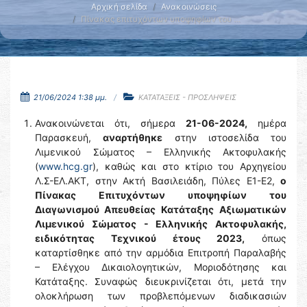
Αρχική σελίδα
Ανακοινώσεις
Πίνακας επιτυχόντων υποψηφίων του …
21/06/2024 1:38 μμ.
ΚΑΤΑΤΑΞΕΙΣ - ΠΡΟΣΛΗΨΕΙΣ
Ανακοινώνεται ότι, σήμερα
21-06-2024,
ημέρα
Παρασκευή,
αναρτήθηκε
στην ιστοσελίδα του
Λιμενικού Σώματος – Ελληνικής Ακτοφυλακής
(
www.hcg.gr
), καθώς και στο κτίριο του Αρχηγείου
Λ.Σ-ΕΛ.ΑΚΤ, στην Ακτή Βασιλειάδη, Πύλες Ε1-Ε2,
ο
Πίνακας Επιτυχόντων
υποψηφίων του
Διαγωνισμού Απευθείας
Κατάταξης
Αξιωματικών
Λιμενικού Σώματος - Ελληνικής Ακτοφυλακής,
ειδικότητας Τεχνικού έτους 2023,
όπως
καταρτίσθηκε από την αρμόδια Επιτροπή Παραλαβής
– Ελέγχου Δικαιολογητικών, Μοριοδότησης και
Κατάταξης. Συναφώς διευκρινίζεται ότι, μετά την
ολοκλήρωση των προβλεπόμενων διαδικασιών