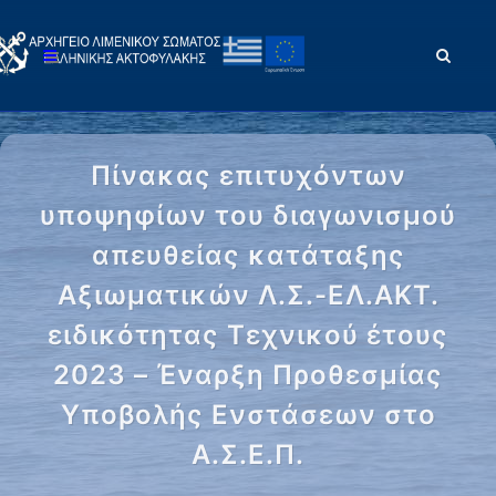
Πίνακας επιτυχόντων
υποψηφίων του διαγωνισμού
απευθείας κατάταξης
Αξιωματικών Λ.Σ.-ΕΛ.ΑΚΤ.
ειδικότητας Τεχνικού έτους
2023 – Έναρξη Προθεσμίας
Υποβολής Ενστάσεων στο
Α.Σ.Ε.Π.