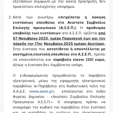
εξετάσεων σύμφωνα με την οικεία προκήρυξη, δεν
προκύπτουν επιλαχόντες υποψήφιοι.
Κατά των ανωτέρω
επιτρέπεται η άσκηση
ενστάσεως απευθείας στο Ανώτατο Συμβούλιο
Επιλογής προσωπικού (Α.Σ.Ε.Π.)
. Η
προθεσμία
υποβολής των ενστάσεων
στο Α.Σ.Ε.Π. ορίζεται
από
07 Νοεμβρίου 2025, ημέρα Παρασκευή έως και την
πάροδο της 17ης
Νοεμβρίου 2025 ημέρας Δευτέρας.
Στην ένσταση που
κατατίθεται ή αποστέλλεται με
συστημένη επιστολή απευθείας στο Α.Σ.Ε.Π.
, πρέπει
να επισυνάπτεται και
παράβολο είκοσι (20) ευρώ,
άλλως η ένσταση δεν λαμβάνεται υπόψη.
Ο ενδιαφερόμενος προμηθεύεται το παράβολο
ηλεκτρονικά, μέσω της εφαρμογής ηλεκτρονικού
παραβόλου (e-Παράβολο) στη διαδικτυακή πύλη της
Α.Α.Δ.Ε. (
www.aade.gr
), επιλέγοντας στο πεδίο
Φορέας Δημοσίου : «Ανώτατο Συμβούλιο Επιλογής
Προσωπικού Α.Σ.Ε.Π.». Ο υποψήφιος πρέπει να
αναγράψει τον κωδικό του παραβόλου στην ένσταση
και να καταβάλει το αντίτιμο του ηλεκτρονικού