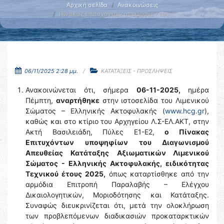
Αρχική σελίδα
Ανακοινώσεις
Πίνακας επιτυχόντων υποψηφίων του …
06/11/2025 2:28 μμ.
ΚΑΤΑΤΑΞΕΙΣ - ΠΡΟΣΛΗΨΕΙΣ
Ανακοινώνεται ότι, σήμερα
06-11-2025,
ημέρα
Πέμπτη,
αναρτήθηκε
στην ιστοσελίδα του Λιμενικού
Σώματος – Ελληνικής Ακτοφυλακής (
www.hcg.gr
),
καθώς και στο κτίριο του Αρχηγείου Λ.Σ-ΕΛ.ΑΚΤ, στην
Ακτή Βασιλειάδη, Πύλες Ε1-Ε2,
ο Πίνακας
Επιτυχόντων
υποψηφίων του Διαγωνισμού
Απευθείας
Κατάταξης
Αξιωματικών Λιμενικού
Σώματος - Ελληνικής Ακτοφυλακής, ειδικότητας
Τεχνικού έτους 2025,
όπως καταρτίσθηκε από την
αρμόδια Επιτροπή Παραλαβής – Ελέγχου
Δικαιολογητικών, Μοριοδότησης και Κατάταξης.
Συναφώς διευκρινίζεται ότι, μετά την ολοκλήρωση
των προβλεπόμενων διαδικασιών προκαταρκτικών