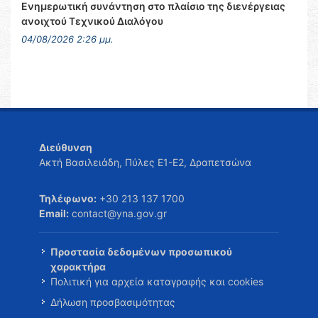
Ενημερωτική συνάντηση στο πλαίσιο της διενέργειας
ανοιχτού Τεχνικού Διαλόγου
04/08/2026 2:26 μμ.
Διεύθυνση
Ακτή Βασιλειάδη, Πύλες Ε1-Ε2, Δραπετσώνα
Τηλέφωνο:
+30 213 137 1700
Email:
contact@yna.gov.gr
Προστασία δεδομένων προσωπικού
χαρακτήρα
Πολιτική για αρχεία καταγραφής και cookies
Δήλωση προσβασιμότητας