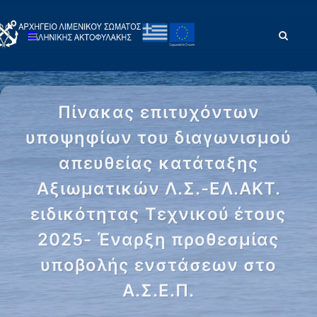
Πίνακας επιτυχόντων
υποψηφίων του διαγωνισμού
απευθείας κατάταξης
Αξιωματικών Λ.Σ.-ΕΛ.ΑΚΤ.
ειδικότητας Τεχνικού έτους
2025- Έναρξη προθεσμίας
υποβολής ενστάσεων στο
Α.Σ.Ε.Π.