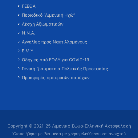
ΓΕΕΘΑ
Περιοδικό “Λιμενική Ηχώ”
Λέσχη Αξιωματικών
Ν.Ν.Α.
Αγγελίες προς Ναυτιλλομένους
Ε.Μ.Υ.
Οδηγίες από ΕΟΔΥ για COVID-19
Γενική Γραμματεία Πολιτικής Προστασίας
Προσφορές εμπορικών παρόχων
Copyright © 2021-25 Λιμενικό Σώμα-Ελληνική Ακτοφυλακή
Υλοποιήθηκε με ίδια μέσα με χρήση ελεύθερου και ανοιχτού