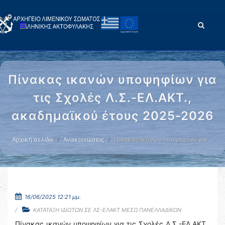
Πίνακας ικανών υποψηφίων για
τις Σχολές Λ.Σ.-ΕΛ.ΑΚΤ.,
ακαδημαϊκού έτους 2025-2026
Αρχική σελίδα
Ανακοινώσεις
Πίνακας ικανών υποψηφίων για …
16/06/2025 12:21 μμ.
ΚΑΤΑΤΑΞΗ ΙΔΙΩΤΩΝ ΣΕ ΛΣ-ΕΛΑΚΤ ΜΕΣΩ ΠΑΝΕΛΛΑΔΙΚΩΝ
Πίνακας ικανών υποψηφίων για τις Σχολές Λ.Σ.-ΕΛ.ΑΚΤ.,