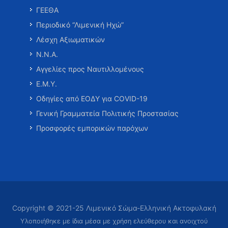
ΓΕΕΘΑ
Περιοδικό “Λιμενική Ηχώ”
Λέσχη Αξιωματικών
Ν.Ν.Α.
Αγγελίες προς Ναυτιλλομένους
Ε.Μ.Υ.
Οδηγίες από ΕΟΔΥ για COVID-19
Γενική Γραμματεία Πολιτικής Προστασίας
Προσφορές εμπορικών παρόχων
Copyright © 2021-25 Λιμενικό Σώμα-Ελληνική Ακτοφυλακή
Υλοποιήθηκε με ίδια μέσα με χρήση ελεύθερου και ανοιχτού