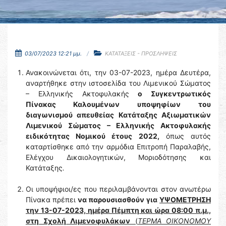
03/07/2023 12:21 μμ.
ΚΑΤΑΤΑΞΕΙΣ - ΠΡΟΣΛΗΨΕΙΣ
Ανακοινώνεται ότι, την 03-07-2023, ημέρα Δευτέρα,
αναρτήθηκε στην ιστοσελίδα του Λιμενικού Σώματος
– Ελληνικής Ακτοφυλακής
ο Συγκεντρωτικός
Πίνακας Καλουμένων υποψηφίων
του
διαγωνισμού απευθείας Κατάταξης Αξιωματικών
Λιμενικού Σώματος – Ελληνικής Ακτοφυλακής
ειδικότητας Νομικού έτους 2022,
όπως αυτός
καταρτίσθηκε από την αρμόδια Επιτροπή Παραλαβής,
Ελέγχου Δικαιολογητικών, Μοριοδότησης και
Κατάταξης
.
Οι υποψήφιοι/ες που περιλαμβάνονται στον ανωτέρω
Πίνακα πρέπει
να παρουσιασθούν
για
ΥΨΟΜΕΤΡΗΣΗ
την 13-07-2023, ημέρα Πέμπτη και ώρα 08:00 π.μ.,
στη Σχολή Λιμενοφυλάκων
(
ΤΕΡΜΑ ΟΙΚΟΝΟΜΟΥ