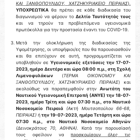
ΚΑΙ ΞΑΝΘΟΠΟΥΛΙΔΟΥ, ΧΑΤΖΗΚΥΡΙΑΚΕΙΟ ΠΕΙΡΑΙΑΣ
).
ΥΠΟΧΡΕΩΤΙΚΑ
θα πρέπει σε κάθε διαδικασία του
διαγωνισμού να φέρουν το
Δελτίο Ταυτότητάς
τους
και να τηρούν τα προβλεπόμενα υγειονομικά
πρωτόκολλα για την προστασία έναντι του COVID-19.
Μετά την ολοκλήρωση της διαδικασίας της
Υψομέτρησης, οι υποψήφιοι/ες που θα παρουσιασθούν
και θα επιτύχουν σε αυτή, προγραμματίζεται να
υποβληθούν σε
Υγειονομικές εξετάσεις την 17-07-
2023, ημέρα Δευτέρα και ώρα 08:00 π.μ., στη Σχολή
Λιμενοφυλάκων
(
ΤΕΡΜΑ ΟΙΚΟΝΟΜΟΥ ΚΑΙ
ΞΑΝΘΟΠΟΥΛΙΔΟΥ, ΧΑΤΖΗΚΥΡΙΑΚΕΙΟ ΠΕΙΡΑΙΑΣ
) και
ακολούθως να παραπεμφθούν στην
Ανωτάτη του
Ναυτικού Υγειονομική Επιτροπή (ΑΝΥΕ) την 18-07-
2023, ημέρα Τρίτη και ώρα 07:30 π.μ., στο Ναυτικό
Νοσοκομείο Πειραιά
(Ακτή Μουτσοπούλου 66-68,
ΠΕΙΡΑΙΑΣ)
ή
την 19-07-2023, ημέρα Τετάρτη και ώρα
07:30 π.μ., στο Ναυτικό Νοσοκομείο Αθηνών
(Δεινοκράτους 70, ΑΘΗΝΑ)
. Κατά την παρουσίασή
τους οφείλουν να
προσκομίσουν όλες τις