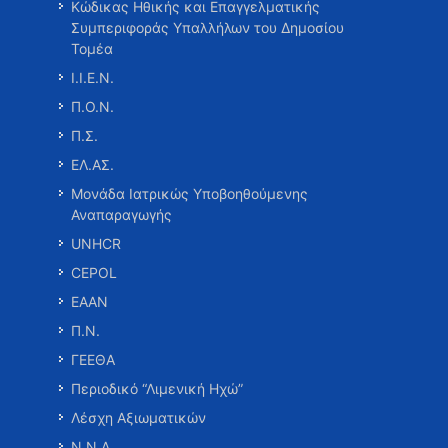
Κώδικας Ηθικής και Επαγγελματικής
Συμπεριφοράς Υπαλλήλων του Δημοσίου
Τομέα
Ι.Ι.Ε.Ν.
Π.Ο.Ν.
Π.Σ.
ΕΛ.ΑΣ.
Μονάδα Ιατρικώς Υποβοηθούμενης
Αναπαραγωγής
UNHCR
CEPOL
ΕΑΑΝ
Π.Ν.
ΓΕΕΘΑ
Περιοδικό “Λιμενική Ηχώ”
Λέσχη Αξιωματικών
Ν.Ν.Α.