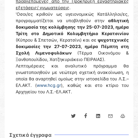
προβλεπόμενες από την Προκήρυξη εργαστηριακές
εξετάσεις/ γνωματεύσεις
.
‘Οσοι/ες κριθούν ως υγειονομικώς Κατάλληλοι/ες,
προγραμματίζεται να υποβληθούν στην
αθλητική
δοκιμασία της κολύμβησης την 25-07-2023, ημέρα
Τρίτη στο Δημοτικό Κολυμβητήριο Κερατσινίου
(Κύπρου & Σπετσών, Κερατσίνι) και σε
ψυχοτεχνικές
δοκιμασίες την 27-07-2023, ημέρα Πέμπτη στη
Σχολή Λιμενοφυλάκων
(Τέρμα Οικονόμου &
Ξανθοπουλίδου, Χατζηκυριάκειο ΠΕΙΡΑΙΑΣ).
Λεπτομέρειες και αναλυτικό πρόγραμμα θα
γνωστοποιηθούν με νεώτερη σχετική ανακοίνωση, η
οποία θα αναρτηθεί ομοίως στην ιστοσελίδα του Λ.Σ.–
ΕΛ.ΑΚΤ. (
www.hcg.gr
), καθώς και στο κτίριο του
Αρχηγείου του Λ.Σ.-ΕΛ.ΑΚΤ.
Σχετικά έγγραφα