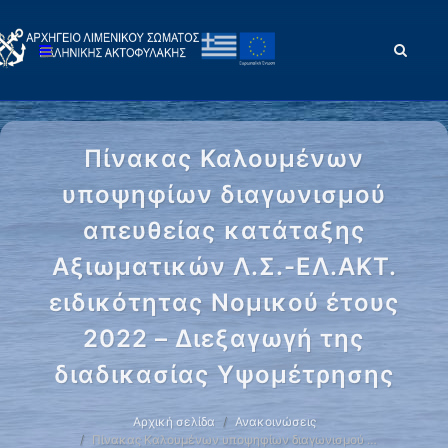
Πίνακας Καλουμένων
υποψηφίων διαγωνισμού
απευθείας κατάταξης
Αξιωματικών Λ.Σ.-ΕΛ.ΑΚΤ.
ειδικότητας Νομικού έτους
2022 – Διεξαγωγή της
διαδικασίας Yψομέτρησης
Αρχική σελίδα
Ανακοινώσεις
Πίνακας Καλουμένων υποψηφίων διαγωνισμού …