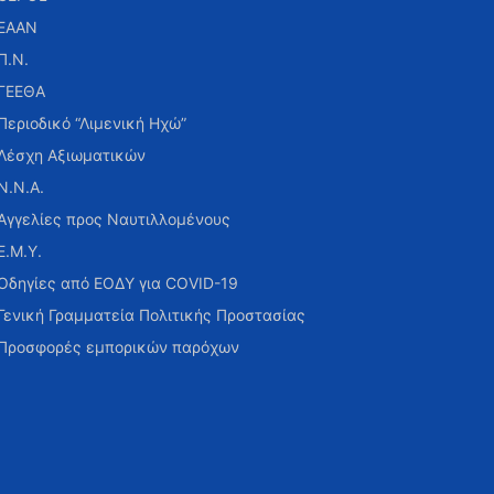
ΕΑΑΝ
Π.Ν.
ΓΕΕΘΑ
Περιοδικό “Λιμενική Ηχώ”
Λέσχη Αξιωματικών
Ν.Ν.Α.
Αγγελίες προς Ναυτιλλομένους
Ε.Μ.Υ.
Οδηγίες από ΕΟΔΥ για COVID-19
Γενική Γραμματεία Πολιτικής Προστασίας
Προσφορές εμπορικών παρόχων