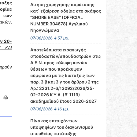
ταξης
Αίτηση χορήγησης παράτασης
ορίας
κατ΄ εξαίρεση αδείας στο σκάφος
ς των
‘’SHORE EASE’’ (OFFICIAL
ικών,
NUMBER 304678) Αγγλικού
Νηογνώμονα
07/08/2026 4:57 μμ.
ν 20-
 ΚΑΙ
Αποτελέσματα εισαγωγής
σπουδαστών/σπουδαστριών στις
Α.Ε.Ν. προς κάλυψη κενών
τηρούν
θέσεων που προέκυψαν
σύμφωνα με τις διατάξεις των
παρ. 3.β και 3.γ του άρθρου 2 της
Αρ.: 2231.2-6/13092/2026/25-
02-2026 Κ.Υ.Α. (Β’ 1119)
ακαδημαϊκού έτους 2026-2027
07/08/2026 4:16 μμ.
Πίνακας επιτυχόντων
υποψηφίων του διαγωνισμού
απευθείας κατάταξης