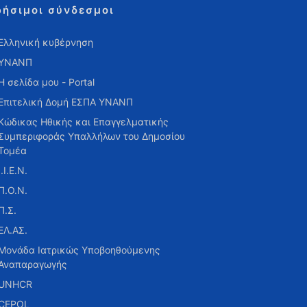
ρήσιμοι σύνδεσμοι
Ελληνική κυβέρνηση
ΥΝΑΝΠ
Η σελίδα μου - Portal
Επιτελική Δομή ΕΣΠΑ ΥΝΑΝΠ
Κώδικας Ηθικής και Επαγγελματικής
Συμπεριφοράς Υπαλλήλων του Δημοσίου
Τομέα
Ι.Ι.Ε.Ν.
Π.Ο.Ν.
Π.Σ.
ΕΛ.ΑΣ.
Μονάδα Ιατρικώς Υποβοηθούμενης
Αναπαραγωγής
UNHCR
CEPOL