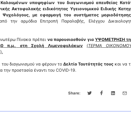
ς Καλουμένων υποψηφίων
του διαγωνισμού απευθείας Κατά
ικής Ακτοφυλακής ειδικότητας Υγειονομικού Ειδικής Κατηγ
ς Ψυχολόγους, με εφαρμογή του συστήματος μοριοδότηση
ό την αρμόδια Επιτροπή Παραλαβής, Ελέγχου Δικαιολογητ
 ανωτέρω Πίνακα πρέπει
να παρουσιασθούν
για
ΥΨΟΜΕΤΡΗΣΗ τη
30 π.μ., στη Σχολή Λιμενοφυλάκων
(
ΤΕΡΜΑ ΟΙΚΟΝΟΜΟΥ
Σ
).
α του διαγωνισμού να φέρουν το
Δελτίο Ταυτότητάς
τους
και να 
α την προστασία έναντι του COVID-19.
Share: