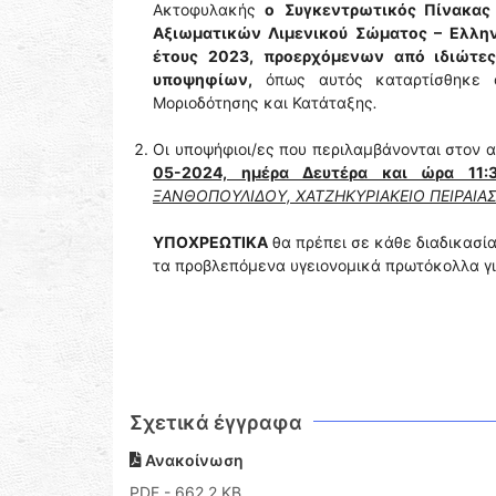
Ακτοφυλακής
ο
Συγκεντρωτικός Πίνακα
Αξιωματικών Λιμενικού Σώματος – Ελλην
έτους 2023, προερχόμενων από ιδιώτε
υποψηφίων,
όπως αυτός καταρτίσθηκε απ
Μοριοδότησης και Κατάταξης
.
Οι υποψήφιοι/ες που περιλαμβάνονται στον
05-2024, ημέρα Δευτέρα και ώρα 11:
ΞΑΝΘΟΠΟΥΛΙΔΟΥ, ΧΑΤΖΗΚΥΡΙΑΚΕΙΟ ΠΕΙΡΑΙΑ
ΥΠΟΧΡΕΩΤΙΚΑ
θα πρέπει σε κάθε διαδικασί
τα προβλεπόμενα υγειονομικά πρωτόκολλα γι
Σχετικά έγγραφα
Ανακοίνωση
PDF
- 662,2 KB