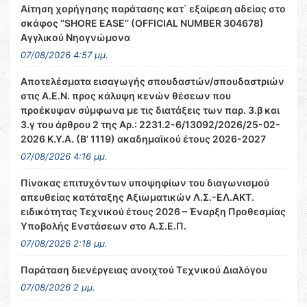
Αίτηση χορήγησης παράτασης κατ΄ εξαίρεση αδείας στο
σκάφος ‘’SHORE EASE’’ (OFFICIAL NUMBER 304678)
Αγγλικού Νηογνώμονα
07/08/2026 4:57 μμ.
Αποτελέσματα εισαγωγής σπουδαστών/σπουδαστριών
στις Α.Ε.Ν. προς κάλυψη κενών θέσεων που
προέκυψαν σύμφωνα με τις διατάξεις των παρ. 3.β και
3.γ του άρθρου 2 της Αρ.: 2231.2-6/13092/2026/25-02-
2026 Κ.Υ.Α. (Β’ 1119) ακαδημαϊκού έτους 2026-2027
07/08/2026 4:16 μμ.
Πίνακας επιτυχόντων υποψηφίων του διαγωνισμού
απευθείας κατάταξης Αξιωματικών Λ.Σ.-ΕΛ.ΑΚΤ.
ειδικότητας Τεχνικού έτους 2026 – Έναρξη Προθεσμίας
Υποβολής Ενστάσεων στο Α.Σ.Ε.Π.
07/08/2026 2:18 μμ.
Παράταση διενέργειας ανοιχτού Τεχνικού Διαλόγου
07/08/2026 2 μμ.