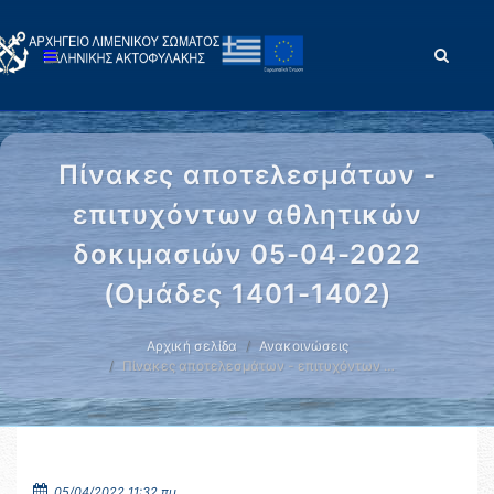
Πίνακες αποτελεσμάτων -
επιτυχόντων αθλητικών
δοκιμασιών 05-04-2022
(Ομάδες 1401-1402)
Αρχική σελίδα
Ανακοινώσεις
Πίνακες αποτελεσμάτων - επιτυχόντων …
05/04/2022 11:32 πμ.