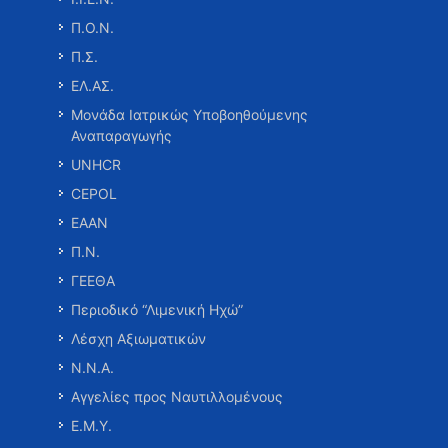
Π.Ο.Ν.
Π.Σ.
ΕΛ.ΑΣ.
Μονάδα Ιατρικώς Υποβοηθούμενης
Αναπαραγωγής
UNHCR
CEPOL
ΕΑΑΝ
Π.Ν.
ΓΕΕΘΑ
Περιοδικό “Λιμενική Ηχώ”
Λέσχη Αξιωματικών
Ν.Ν.Α.
Αγγελίες προς Ναυτιλλομένους
Ε.Μ.Υ.