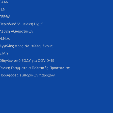
ΕΑΑΝ
Π.Ν.
ΓΕΕΘΑ
Περιοδικό “Λιμενική Ηχώ”
Λέσχη Αξιωματικών
Ν.Ν.Α.
Αγγελίες προς Ναυτιλλομένους
Ε.Μ.Υ.
Οδηγίες από ΕΟΔΥ για COVID-19
Γενική Γραμματεία Πολιτικής Προστασίας
Προσφορές εμπορικών παρόχων