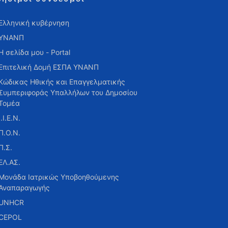
Ελληνική κυβέρνηση
ΥΝΑΝΠ
Η σελίδα μου - Portal
Επιτελική Δομή ΕΣΠΑ ΥΝΑΝΠ
Κώδικας Ηθικής και Επαγγελματικής
Συμπεριφοράς Υπαλλήλων του Δημοσίου
Τομέα
Ι.Ι.Ε.Ν.
Π.Ο.Ν.
Π.Σ.
ΕΛ.ΑΣ.
Μονάδα Ιατρικώς Υποβοηθούμενης
Αναπαραγωγής
UNHCR
CEPOL