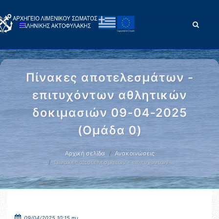
Πίνακες αποτελεσμάτων -
επιτυχόντων αθλητικών
δοκιμασιών 09-04-2025
(Oμάδα 0)
Αρχική σελίδα
Ανακοινώσεις
Πίνακες αποτελεσμάτων - επιτυχόντων …
09/04/2025 10:15 πμ.