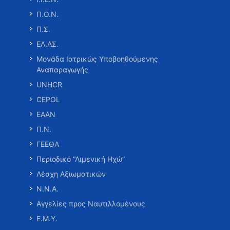
Π.Ο.Ν.
Π.Σ.
ΕΛ.ΑΣ.
Μονάδα Ιατρικώς Υποβοηθούμενης
Αναπαραγωγής
UNHCR
CEPOL
ΕΑΑΝ
Π.Ν.
ΓΕΕΘΑ
Περιοδικό “Λιμενική Ηχώ”
Λέσχη Αξιωματικών
Ν.Ν.Α.
Αγγελίες προς Ναυτιλλομένους
Ε.Μ.Υ.