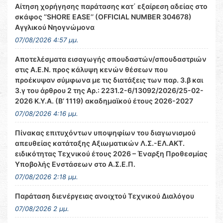
Αίτηση χορήγησης παράτασης κατ΄ εξαίρεση αδείας στο
σκάφος ‘’SHORE EASE’’ (OFFICIAL NUMBER 304678)
Αγγλικού Νηογνώμονα
07/08/2026 4:57 μμ.
Αποτελέσματα εισαγωγής σπουδαστών/σπουδαστριών
στις Α.Ε.Ν. προς κάλυψη κενών θέσεων που
προέκυψαν σύμφωνα με τις διατάξεις των παρ. 3.β και
3.γ του άρθρου 2 της Αρ.: 2231.2-6/13092/2026/25-02-
2026 Κ.Υ.Α. (Β’ 1119) ακαδημαϊκού έτους 2026-2027
07/08/2026 4:16 μμ.
Πίνακας επιτυχόντων υποψηφίων του διαγωνισμού
απευθείας κατάταξης Αξιωματικών Λ.Σ.-ΕΛ.ΑΚΤ.
ειδικότητας Τεχνικού έτους 2026 – Έναρξη Προθεσμίας
Υποβολής Ενστάσεων στο Α.Σ.Ε.Π.
07/08/2026 2:18 μμ.
Παράταση διενέργειας ανοιχτού Τεχνικού Διαλόγου
07/08/2026 2 μμ.