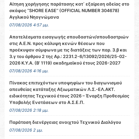
Αίτηση χορήγησης παράτασης κατ΄ εξαίρεση αδείας στο
σκάφος ‘’SHORE EASE’’ (OFFICIAL NUMBER 304678)
Αγγλικού Νηογνώμονα
07/08/2026 4:57 μμ.
Αποτελέσματα εισαγωγής σπουδαστών/σπουδαστριών
στις Α.Ε.Ν. προς κάλυψη κενών θέσεων που
προέκυψαν σύμφωνα με τις διατάξεις των παρ. 3.β και
3.γ του άρθρου 2 της Αρ.: 2231.2-6/13092/2026/25-02-
2026 Κ.Υ.Α. (Β’ 1119) ακαδημαϊκού έτους 2026-2027
07/08/2026 4:16 μμ.
Πίνακας επιτυχόντων υποψηφίων του διαγωνισμού
απευθείας κατάταξης Αξιωματικών Λ.Σ.-ΕΛ.ΑΚΤ.
ειδικότητας Τεχνικού έτους 2026 – Έναρξη Προθεσμίας
Υποβολής Ενστάσεων στο Α.Σ.Ε.Π.
07/08/2026 2:18 μμ.
Παράταση διενέργειας ανοιχτού Τεχνικού Διαλόγου
07/08/2026 2 μμ.