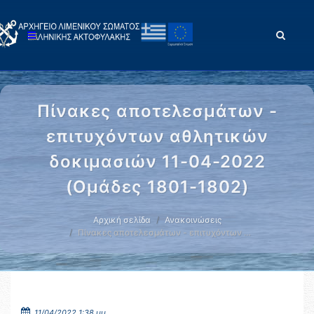
Πίνακες αποτελεσμάτων -
επιτυχόντων αθλητικών
δοκιμασιών 11-04-2022
(Ομάδες 1801-1802)
Αρχική σελίδα
Ανακοινώσεις
Πίνακες αποτελεσμάτων - επιτυχόντων …
11/04/2022 1:38 μμ.