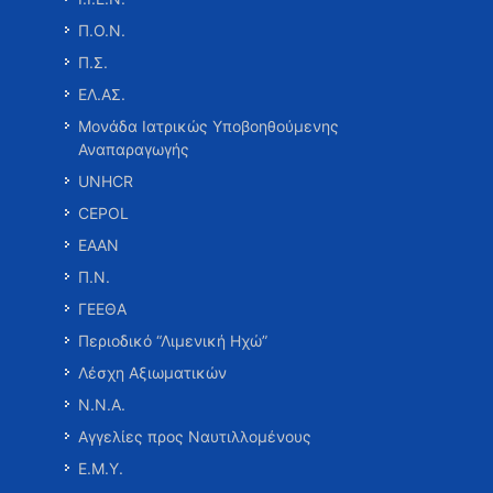
Π.Ο.Ν.
Π.Σ.
ΕΛ.ΑΣ.
Μονάδα Ιατρικώς Υποβοηθούμενης
Αναπαραγωγής
UNHCR
CEPOL
ΕΑΑΝ
Π.Ν.
ΓΕΕΘΑ
Περιοδικό “Λιμενική Ηχώ”
Λέσχη Αξιωματικών
Ν.Ν.Α.
Αγγελίες προς Ναυτιλλομένους
Ε.Μ.Υ.