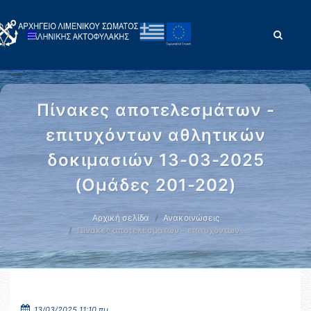
Πίνακες αποτελεσμάτων -
επιτυχόντων αθλητικών
δοκιμασιών 13-03-2025
(Oμάδες 201-202)
Αρχική σελίδα
Ανακοινώσεις
Πίνακες αποτελεσμάτων - επιτυχόντων …
13/03/2025 11:10 πμ.