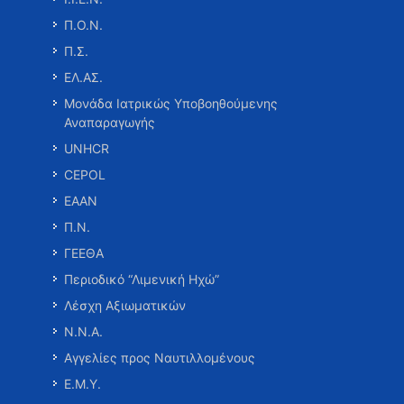
Π.Ο.Ν.
Π.Σ.
ΕΛ.ΑΣ.
Μονάδα Ιατρικώς Υποβοηθούμενης
Αναπαραγωγής
UNHCR
CEPOL
ΕΑΑΝ
Π.Ν.
ΓΕΕΘΑ
Περιοδικό “Λιμενική Ηχώ”
Λέσχη Αξιωματικών
Ν.Ν.Α.
Αγγελίες προς Ναυτιλλομένους
Ε.Μ.Υ.