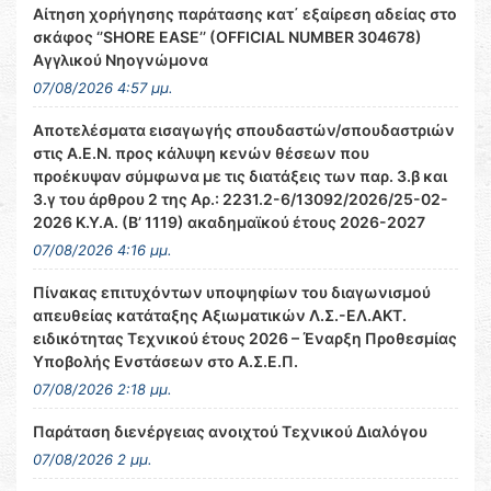
Αίτηση χορήγησης παράτασης κατ΄ εξαίρεση αδείας στο
σκάφος ‘’SHORE EASE’’ (OFFICIAL NUMBER 304678)
Αγγλικού Νηογνώμονα
07/08/2026 4:57 μμ.
Αποτελέσματα εισαγωγής σπουδαστών/σπουδαστριών
στις Α.Ε.Ν. προς κάλυψη κενών θέσεων που
προέκυψαν σύμφωνα με τις διατάξεις των παρ. 3.β και
3.γ του άρθρου 2 της Αρ.: 2231.2-6/13092/2026/25-02-
2026 Κ.Υ.Α. (Β’ 1119) ακαδημαϊκού έτους 2026-2027
07/08/2026 4:16 μμ.
Πίνακας επιτυχόντων υποψηφίων του διαγωνισμού
απευθείας κατάταξης Αξιωματικών Λ.Σ.-ΕΛ.ΑΚΤ.
ειδικότητας Τεχνικού έτους 2026 – Έναρξη Προθεσμίας
Υποβολής Ενστάσεων στο Α.Σ.Ε.Π.
07/08/2026 2:18 μμ.
Παράταση διενέργειας ανοιχτού Τεχνικού Διαλόγου
07/08/2026 2 μμ.