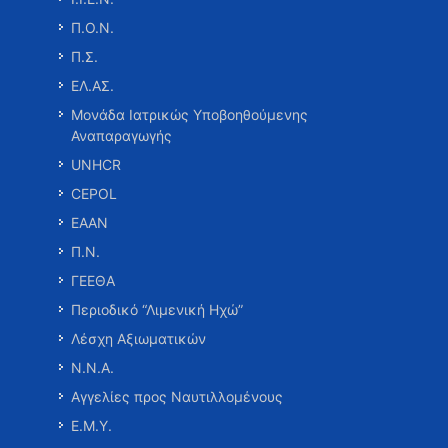
Π.Ο.Ν.
Π.Σ.
ΕΛ.ΑΣ.
Μονάδα Ιατρικώς Υποβοηθούμενης
Αναπαραγωγής
UNHCR
CEPOL
ΕΑΑΝ
Π.Ν.
ΓΕΕΘΑ
Περιοδικό “Λιμενική Ηχώ”
Λέσχη Αξιωματικών
Ν.Ν.Α.
Αγγελίες προς Ναυτιλλομένους
Ε.Μ.Υ.