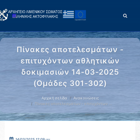
Πίνακες αποτελεσμάτων -
επιτυχόντων αθλητικών
δοκιμασιών 14-03-2025
(Oμάδες 301-302)
Αρχική σελίδα
Ανακοινώσεις
Πίνακες αποτελεσμάτων - επιτυχόντων …
14/03/2025 12:09 μμ.