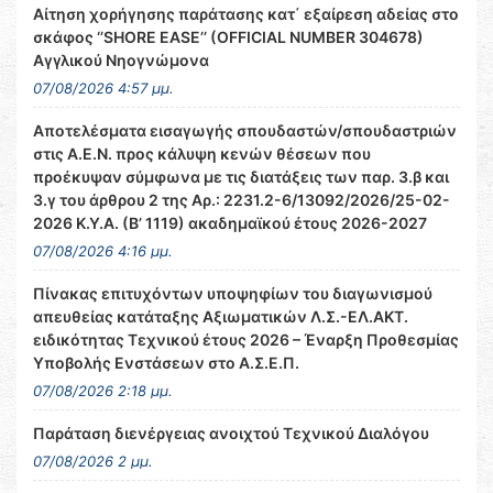
Αίτηση χορήγησης παράτασης κατ΄ εξαίρεση αδείας στο
σκάφος ‘’SHORE EASE’’ (OFFICIAL NUMBER 304678)
Αγγλικού Νηογνώμονα
07/08/2026 4:57 μμ.
Αποτελέσματα εισαγωγής σπουδαστών/σπουδαστριών
στις Α.Ε.Ν. προς κάλυψη κενών θέσεων που
προέκυψαν σύμφωνα με τις διατάξεις των παρ. 3.β και
3.γ του άρθρου 2 της Αρ.: 2231.2-6/13092/2026/25-02-
2026 Κ.Υ.Α. (Β’ 1119) ακαδημαϊκού έτους 2026-2027
07/08/2026 4:16 μμ.
Πίνακας επιτυχόντων υποψηφίων του διαγωνισμού
απευθείας κατάταξης Αξιωματικών Λ.Σ.-ΕΛ.ΑΚΤ.
ειδικότητας Τεχνικού έτους 2026 – Έναρξη Προθεσμίας
Υποβολής Ενστάσεων στο Α.Σ.Ε.Π.
07/08/2026 2:18 μμ.
Παράταση διενέργειας ανοιχτού Τεχνικού Διαλόγου
07/08/2026 2 μμ.