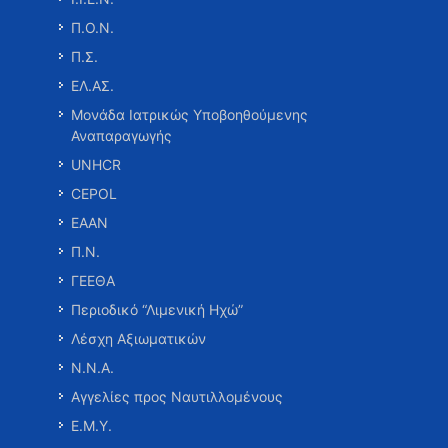
Π.Ο.Ν.
Π.Σ.
ΕΛ.ΑΣ.
Μονάδα Ιατρικώς Υποβοηθούμενης
Αναπαραγωγής
UNHCR
CEPOL
ΕΑΑΝ
Π.Ν.
ΓΕΕΘΑ
Περιοδικό “Λιμενική Ηχώ”
Λέσχη Αξιωματικών
Ν.Ν.Α.
Αγγελίες προς Ναυτιλλομένους
Ε.Μ.Υ.