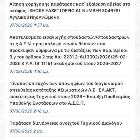
Αίτηση χορήγησης παράτασης κατ΄ εξαίρεση αδείας στο
σκάφος ‘’SHORE EASE’’ (OFFICIAL NUMBER 304678)
Αγγλικού Νηογνώμονα
07/08/2026 4:57 μμ.
Αποτελέσματα εισαγωγής σπουδαστών/σπουδαστριών
στις Α.Ε.Ν. προς κάλυψη κενών θέσεων που
προέκυψαν σύμφωνα με τις διατάξεις των παρ. 3.β και
3.γ του άρθρου 2 της Αρ.: 2231.2-6/13092/2026/25-02-
2026 Κ.Υ.Α. (Β’ 1119) ακαδημαϊκού έτους 2026-2027
07/08/2026 4:16 μμ.
Πίνακας επιτυχόντων υποψηφίων του διαγωνισμού
απευθείας κατάταξης Αξιωματικών Λ.Σ.-ΕΛ.ΑΚΤ.
ειδικότητας Τεχνικού έτους 2026 – Έναρξη Προθεσμίας
Υποβολής Ενστάσεων στο Α.Σ.Ε.Π.
07/08/2026 2:18 μμ.
Παράταση διενέργειας ανοιχτού Τεχνικού Διαλόγου
07/08/2026 2 μμ.