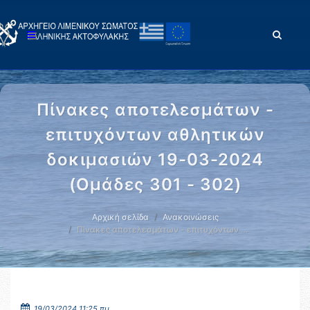
Πίνακες αποτελεσμάτων -
επιτυχόντων αθλητικών
δοκιμασιών 19-03-2024
(Ομάδες 301 - 302)
Αρχική σελίδα
Ανακοινώσεις
Πίνακες αποτελεσμάτων - επιτυχόντων …
19/03/2024 11:25 πμ.