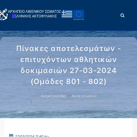
Πίνακες αποτελεσμάτων -
επιτυχόντων αθλητικών
δοκιμασιών 27-03-2024
(Ομάδες 801 - 802)
Αρχική σελίδα
Ανακοινώσεις
Πίνακες αποτελεσμάτων - επιτυχόντων …
27/03/2024 11:40 πμ.