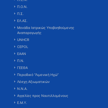
Π.Ο.Ν.
Π.Σ.
ΕΛ.ΑΣ.
Μονάδα Ιατρικώς Υποβοηθούμενης
Αναπαραγωγής
UNHCR
CEPOL
ΕΑΑΝ
Π.Ν.
ΓΕΕΘΑ
Περιοδικό “Λιμενική Ηχώ”
Λέσχη Αξιωματικών
Ν.Ν.Α.
Αγγελίες προς Ναυτιλλομένους
Ε.Μ.Υ.