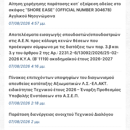
Αίτηση χορήγησης παράτασης κατ΄ εξαίρεση αδείας στο
σκάφος ‘’SHORE EASE’’ (OFFICIAL NUMBER 304678)
Αγγλικού Νηογνώμονα
07/08/2026 4:57 μμ.
Αποτελέσματα εισαγωγής σπουδαστών/σπουδαστριών
στις Α.Ε.Ν. προς κάλυψη κενών θέσεων που
προέκυψαν σύμφωνα με τις διατάξεις των παρ. 3.β και
3.γ του άρθρου 2 της Αρ.: 2231.2-6/13092/2026/25-02-
2026 Κ.Υ.Α. (Β’ 1119) ακαδημαϊκού έτους 2026-2027
07/08/2026 4:16 μμ.
Πίνακας επιτυχόντων υποψηφίων του διαγωνισμού
απευθείας κατάταξης Αξιωματικών Λ.Σ.-ΕΛ.ΑΚΤ.
ειδικότητας Τεχνικού έτους 2026 – Έναρξη Προθεσμίας
Υποβολής Ενστάσεων στο Α.Σ.Ε.Π.
07/08/2026 2:18 μμ.
Παράταση διενέργειας ανοιχτού Τεχνικού Διαλόγου
07/08/2026 2 μμ.