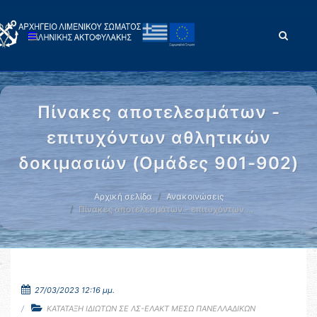
Πίνακες αποτελεσμάτων -
επιτυχόντων αθλητικών
δοκιμασιών (Ομάδες 901-902)
Αρχική σελίδα
Ανακοινώσεις
Πίνακες αποτελεσμάτων - επιτυχόντων …
27/03/2023 12:16 μμ.
ΚΑΤΑΤΑΞΗ ΙΔΙΩΤΩΝ ΣΕ ΛΣ-ΕΛΑΚΤ ΜΕΣΩ ΠΑΝΕΛΛΑΔΙΚΩΝ