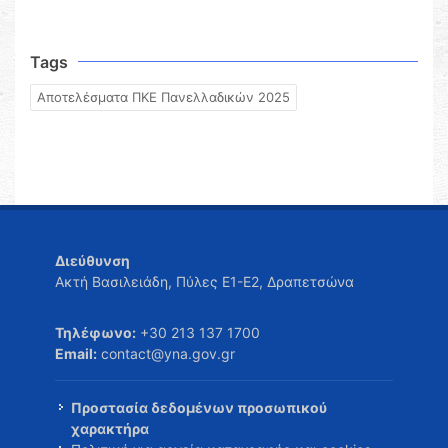
Tags
Αποτελέσματα ΠΚΕ Πανελλαδικών 2025
Διεύθυνση
Ακτή Βασιλειάδη, Πύλες Ε1-Ε2, Δραπετσώνα
Τηλέφωνο:
+30 213 137 1700
Email:
contact@yna.gov.gr
Προστασία δεδομένων προσωπικού
χαρακτήρα