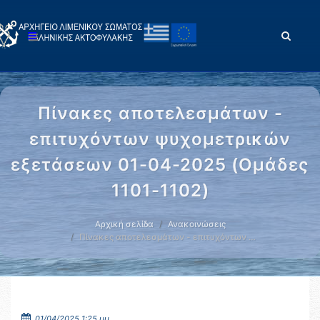
Πίνακες αποτελεσμάτων -
επιτυχόντων ψυχομετρικών
εξετάσεων 01-04-2025 (Ομάδες
1101-1102)
Αρχική σελίδα
Ανακοινώσεις
Πίνακες αποτελεσμάτων - επιτυχόντων …
01/04/2025 1:25 μμ.