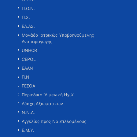
Π.Ο.Ν.
Π.Σ.
ΕΛ.ΑΣ.
Μονάδα Ιατρικώς Υποβοηθούμενης
Αναπαραγωγής
UNHCR
CEPOL
ΕΑΑΝ
Π.Ν.
ΓΕΕΘΑ
Περιοδικό “Λιμενική Ηχώ”
Λέσχη Αξιωματικών
Ν.Ν.Α.
Αγγελίες προς Ναυτιλλομένους
Ε.Μ.Υ.