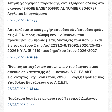
Αίτηση χορήγησης παράτασης κατ΄ εξαίρεση αδείας στο
σκάφος ‘’SHORE EASE’’ (OFFICIAL NUMBER 304678)
Αγγλικού Νηογνώμονα
07/08/2026 4:57 μμ.
Αποτελέσματα εισαγωγής σπουδαστών/σπουδαστριών
στις Α.Ε.Ν. προς κάλυψη κενών θέσεων που
προέκυψαν σύμφωνα με τις διατάξεις των παρ. 3.β και
3.γ του άρθρου 2 της Αρ.: 2231.2-6/13092/2026/25-02-
2026 Κ.Υ.Α. (Β’ 1119) ακαδημαϊκού έτους 2026-2027
07/08/2026 4:16 μμ.
Πίνακας επιτυχόντων υποψηφίων του διαγωνισμού
απευθείας κατάταξης Αξιωματικών Λ.Σ.-ΕΛ.ΑΚΤ.
ειδικότητας Τεχνικού έτους 2026 – Έναρξη Προθεσμίας
Υποβολής Ενστάσεων στο Α.Σ.Ε.Π.
07/08/2026 2:18 μμ.
Παράταση διενέργειας ανοιχτού Τεχνικού Διαλόγου
07/08/2026 2 μμ.