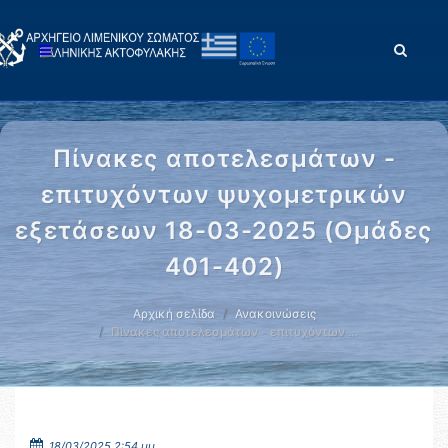
Πίνακες αποτελεσμάτων -
επιτυχόντων ψυχομετρικών
εξετάσεων 18-03-2025 (Ομάδες
401-402)
Αρχική σελίδα
Ανακοινώσεις
Πίνακες αποτελεσμάτων - επιτυχόντων …
18/03/2025 2:54 μμ.