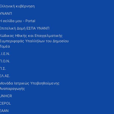
Ελληνική κυβέρνηση
ΥΝΑΝΠ
Η σελίδα μου - Portal
Επιτελική Δομή ΕΣΠΑ ΥΝΑΝΠ
Κώδικας Ηθικής και Επαγγελματικής
Συμπεριφοράς Υπαλλήλων του Δημοσίου
Τομέα
Ι.Ι.Ε.Ν.
Π.Ο.Ν.
Π.Σ.
ΕΛ.ΑΣ.
Μονάδα Ιατρικώς Υποβοηθούμενης
Αναπαραγωγής
UNHCR
CEPOL
ΕΑΑΝ