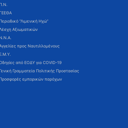
Π.Ν.
ΓΕΕΘΑ
Περιοδικό “Λιμενική Ηχώ”
Λέσχη Αξιωματικών
Ν.Ν.Α.
Αγγελίες προς Ναυτιλλομένους
Ε.Μ.Υ.
Οδηγίες από ΕΟΔΥ για COVID-19
Γενική Γραμματεία Πολιτικής Προστασίας
Προσφορές εμπορικών παρόχων