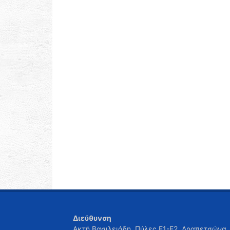
Διεύθυνση
Ακτή Βασιλειάδη, Πύλες Ε1-Ε2, Δραπετσώνα