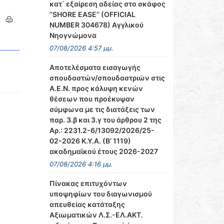
κατ΄ εξαίρεση αδείας στο σκάφος
‘’SHORE EASE’’ (OFFICIAL
NUMBER 304678) Αγγλικού
Νηογνώμονα
07/08/2026 4:57 μμ.
Αποτελέσματα εισαγωγής
σπουδαστών/σπουδαστριών στις
Α.Ε.Ν. προς κάλυψη κενών
θέσεων που προέκυψαν
σύμφωνα με τις διατάξεις των
παρ. 3.β και 3.γ του άρθρου 2 της
Αρ.: 2231.2-6/13092/2026/25-
02-2026 Κ.Υ.Α. (Β’ 1119)
ακαδημαϊκού έτους 2026-2027
07/08/2026 4:16 μμ.
Πίνακας επιτυχόντων
υποψηφίων του διαγωνισμού
απευθείας κατάταξης
Αξιωματικών Λ.Σ.-ΕΛ.ΑΚΤ.