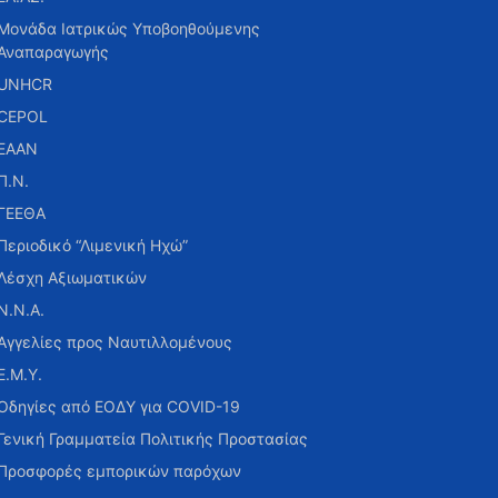
Μονάδα Ιατρικώς Υποβοηθούμενης
Αναπαραγωγής
UNHCR
CEPOL
ΕΑΑΝ
Π.Ν.
ΓΕΕΘΑ
Περιοδικό “Λιμενική Ηχώ”
Λέσχη Αξιωματικών
Ν.Ν.Α.
Αγγελίες προς Ναυτιλλομένους
Ε.Μ.Υ.
Οδηγίες από ΕΟΔΥ για COVID-19
Γενική Γραμματεία Πολιτικής Προστασίας
Προσφορές εμπορικών παρόχων