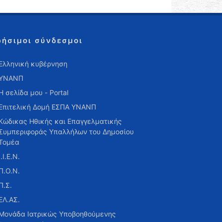
ρήσιμοι σύνδεσμοι
Ελληνική κυβέρνηση
ΥΝΑΝΠ
Η σελίδα μου - Portal
Επιτελική Δομή ΕΣΠΑ ΥΝΑΝΠ
Κώδικας Ηθικής και Επαγγελματικής
Συμπεριφοράς Υπαλλήλων του Δημοσίου
Τομέα
Ι.Ι.Ε.Ν.
Π.Ο.Ν.
Π.Σ.
ΕΛ.ΑΣ.
Μονάδα Ιατρικώς Υποβοηθούμενης