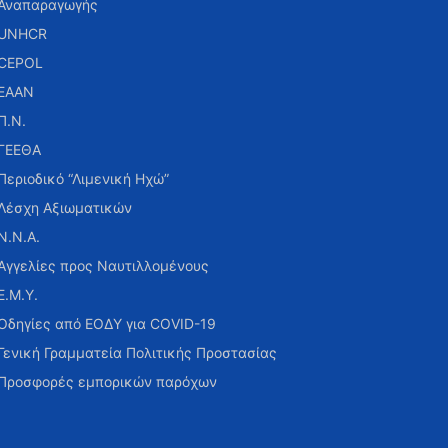
Αναπαραγωγής
UNHCR
CEPOL
ΕΑΑΝ
Π.Ν.
ΓΕΕΘΑ
Περιοδικό “Λιμενική Ηχώ”
Λέσχη Αξιωματικών
Ν.Ν.Α.
Αγγελίες προς Ναυτιλλομένους
Ε.Μ.Υ.
Οδηγίες από ΕΟΔΥ για COVID-19
Γενική Γραμματεία Πολιτικής Προστασίας
Προσφορές εμπορικών παρόχων