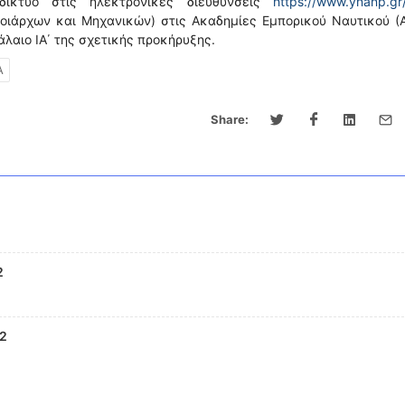
ίκτυο στις ηλεκτρονικές διευθύνσεις
https://www.ynanp.gr
λοιάρχων και Μηχανικών) στις Ακαδημίες Εμπορικού Ναυτικού (Α
λαιο ΙΑ΄ της σχετικής προκήρυξης.
Α
Share:
2
2