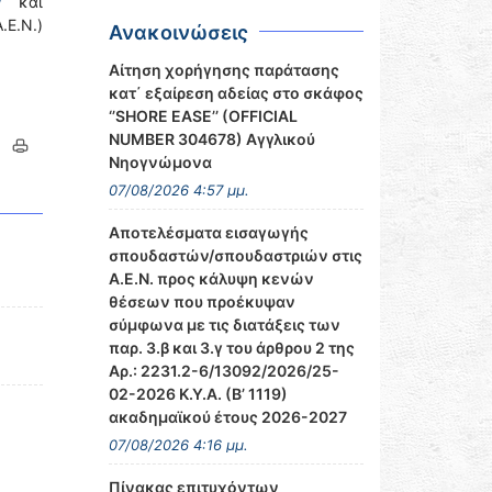
/
και
.Ε.Ν.)
Ανακοινώσεις
Αίτηση χορήγησης παράτασης
κατ΄ εξαίρεση αδείας στο σκάφος
‘’SHORE EASE’’ (OFFICIAL
NUMBER 304678) Αγγλικού
Νηογνώμονα
07/08/2026 4:57 μμ.
Αποτελέσματα εισαγωγής
σπουδαστών/σπουδαστριών στις
Α.Ε.Ν. προς κάλυψη κενών
θέσεων που προέκυψαν
σύμφωνα με τις διατάξεις των
παρ. 3.β και 3.γ του άρθρου 2 της
Αρ.: 2231.2-6/13092/2026/25-
02-2026 Κ.Υ.Α. (Β’ 1119)
ακαδημαϊκού έτους 2026-2027
07/08/2026 4:16 μμ.
Πίνακας επιτυχόντων