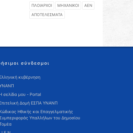
ΠΛΟΙΑΡΧΟΙ
ΜΗΧΑΝΙΚΟΙ
ΑΕΝ
ΑΠΟΤΕΛΕΣΜΑΤΑ
ρήσιμοι σύνδεσμοι
Ελληνική κυβέρνηση
ΥΝΑΝΠ
Η σελίδα μου - Portal
Επιτελική Δομή ΕΣΠΑ ΥΝΑΝΠ
Κώδικας Ηθικής και Επαγγελματικής
Συμπεριφοράς Υπαλλήλων του Δημοσίου
Τομέα
Ι.Ι.Ε.Ν.