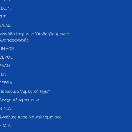
Π.Ο.Ν.
Π.Σ.
ΕΛ.ΑΣ.
Μονάδα Ιατρικώς Υποβοηθούμενης
Αναπαραγωγής
UNHCR
CEPOL
ΕΑΑΝ
Π.Ν.
ΓΕΕΘΑ
Περιοδικό “Λιμενική Ηχώ”
Λέσχη Αξιωματικών
Ν.Ν.Α.
Αγγελίες προς Ναυτιλλομένους
Ε.Μ.Υ.