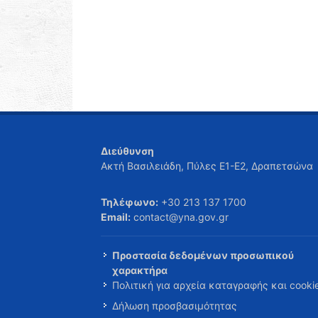
Διεύθυνση
Ακτή Βασιλειάδη, Πύλες Ε1-Ε2, Δραπετσώνα
Τηλέφωνο:
+30 213 137 1700
Email:
contact@yna.gov.gr
Προστασία δεδομένων προσωπικού
χαρακτήρα
Πολιτική για αρχεία καταγραφής και cooki
Δήλωση προσβασιμότητας