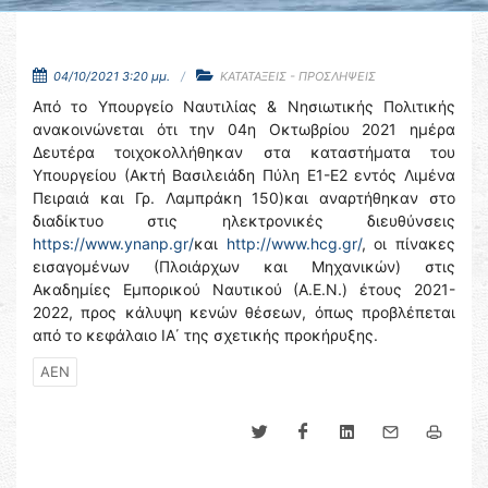
04/10/2021 3:20 μμ.
ΚΑΤΑΤΑΞΕΙΣ - ΠΡΟΣΛΗΨΕΙΣ
Από το Υπουργείο Ναυτιλίας & Νησιωτικής Πολιτικής
ανακοινώνεται ότι την 04η Οκτωβρίου 2021 ημέρα
Δευτέρα τοιχοκολλήθηκαν στα καταστήματα του
Υπουργείου (Ακτή Βασιλειάδη Πύλη Ε1-Ε2 εντός Λιμένα
Πειραιά και Γρ. Λαμπράκη 150)και αναρτήθηκαν στο
διαδίκτυο στις ηλεκτρονικές διευθύνσεις
https://www.ynanp.gr/
και
http://www.hcg.gr/
, οι πίνακες
εισαγομένων (Πλοιάρχων και Μηχανικών) στις
Ακαδημίες Εμπορικού Ναυτικού (Α.Ε.Ν.) έτους 2021-
2022, προς κάλυψη κενών θέσεων, όπως προβλέπεται
από το κεφάλαιο ΙΑ΄ της σχετικής προκήρυξης.
ΑΕΝ