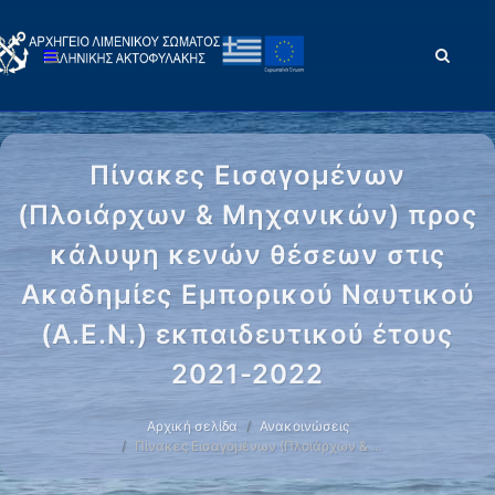
Πίνακες Εισαγομένων
(Πλοιάρχων & Μηχανικών) προς
κάλυψη κενών θέσεων στις
Ακαδημίες Εμπορικού Ναυτικού
(Α.Ε.Ν.) εκπαιδευτικού έτους
2021-2022
Αρχική σελίδα
Ανακοινώσεις
Πίνακες Εισαγομένων (Πλοιάρχων & …