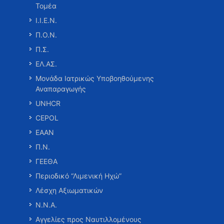
Τομέα
Ι.Ι.Ε.Ν.
Π.Ο.Ν.
Π.Σ.
ΕΛ.ΑΣ.
Μονάδα Ιατρικώς Υποβοηθούμενης
Αναπαραγωγής
UNHCR
CEPOL
ΕΑΑΝ
Π.Ν.
ΓΕΕΘΑ
Περιοδικό “Λιμενική Ηχώ”
Λέσχη Αξιωματικών
Ν.Ν.Α.
Αγγελίες προς Ναυτιλλομένους