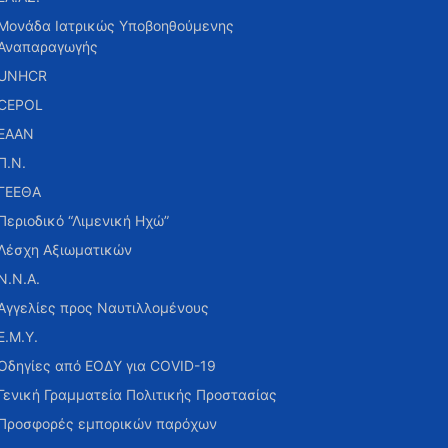
Μονάδα Ιατρικώς Υποβοηθούμενης
Αναπαραγωγής
UNHCR
CEPOL
ΕΑΑΝ
Π.Ν.
ΓΕΕΘΑ
Περιοδικό “Λιμενική Ηχώ”
Λέσχη Αξιωματικών
Ν.Ν.Α.
Αγγελίες προς Ναυτιλλομένους
Ε.Μ.Υ.
Οδηγίες από ΕΟΔΥ για COVID-19
Γενική Γραμματεία Πολιτικής Προστασίας
Προσφορές εμπορικών παρόχων