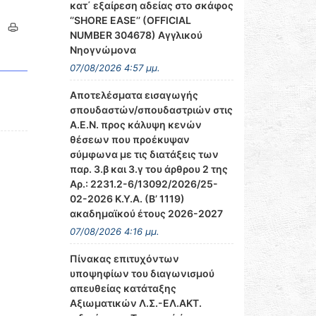
κατ΄ εξαίρεση αδείας στο σκάφος
‘’SHORE EASE’’ (OFFICIAL
NUMBER 304678) Αγγλικού
Νηογνώμονα
07/08/2026 4:57 μμ.
Αποτελέσματα εισαγωγής
σπουδαστών/σπουδαστριών στις
Α.Ε.Ν. προς κάλυψη κενών
θέσεων που προέκυψαν
σύμφωνα με τις διατάξεις των
παρ. 3.β και 3.γ του άρθρου 2 της
Αρ.: 2231.2-6/13092/2026/25-
02-2026 Κ.Υ.Α. (Β’ 1119)
ακαδημαϊκού έτους 2026-2027
07/08/2026 4:16 μμ.
Πίνακας επιτυχόντων
υποψηφίων του διαγωνισμού
απευθείας κατάταξης
Αξιωματικών Λ.Σ.-ΕΛ.ΑΚΤ.