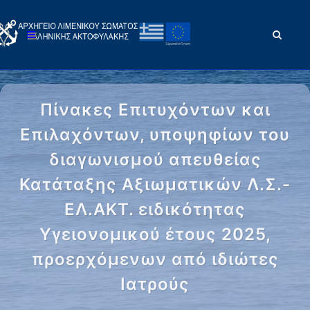
Πίνακες Επιτυχόντων και
Επιλαχόντων, υποψηφίων του
διαγωνισμού απευθείας
Κατάταξης Αξιωματικών Λ.Σ.-
ΕΛ.ΑΚΤ. ειδικότητας
Υγειονομικού έτους 2025,
προερχόμενων από ιδιώτες
Ιατρούς