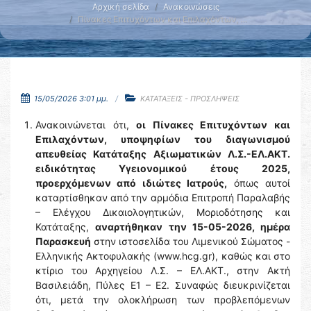
Αρχική σελίδα
Ανακοινώσεις
Πίνακες Επιτυχόντων και Επιλαχόντων, …
15/05/2026 3:01 μμ.
ΚΑΤΑΤΑΞΕΙΣ - ΠΡΟΣΛΗΨΕΙΣ
Ανακοινώνεται ότι,
οι Πίνακες Επιτυχόντων και
Επιλαχόντων, υποψηφίων του διαγωνισμού
απευθείας Κατάταξης Αξιωματικών Λ.Σ.-ΕΛ.ΑΚΤ.
ειδικότητας Υγειονομικού έτους 2025,
προερχόμενων από ιδιώτες Ιατρούς,
όπως αυτοί
καταρτίσθηκαν από την αρμόδια Επιτροπή Παραλαβής
– Ελέγχου Δικαιολογητικών, Μοριοδότησης και
Κατάταξης,
αναρτήθηκαν την 15-05-2026, ημέρα
Παρασκευή
στην ιστοσελίδα του Λιμενικού Σώματος -
Ελληνικής Ακτοφυλακής (www.hcg.gr), καθώς και στο
κτίριο του Αρχηγείου Λ.Σ. – ΕΛ.ΑΚΤ., στην Ακτή
Βασιλειάδη, Πύλες Ε1 – Ε2. Συναφώς διευκρινίζεται
ότι, μετά την ολοκλήρωση των προβλεπόμενων