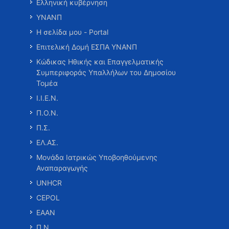
Ελληνική κυβέρνηση
ΥΝΑΝΠ
Η σελίδα μου - Portal
Επιτελική Δομή ΕΣΠΑ ΥΝΑΝΠ
Κώδικας Ηθικής και Επαγγελματικής
Συμπεριφοράς Υπαλλήλων του Δημοσίου
Τομέα
Ι.Ι.Ε.Ν.
Π.Ο.Ν.
Π.Σ.
ΕΛ.ΑΣ.
Μονάδα Ιατρικώς Υποβοηθούμενης
Αναπαραγωγής
UNHCR
CEPOL
ΕΑΑΝ
Π.Ν.