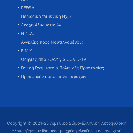
ΓΕΕΘΑ
Περιοδικό “Λιμενική Ηχώ”
Λέσχη Αξιωματικών
Ν.Ν.Α.
Αγγελίες προς Ναυτιλλομένους
Ε.Μ.Υ.
Οδηγίες από ΕΟΔΥ για COVID-19
Γενική Γραμματεία Πολιτικής Προστασίας
Προσφορές εμπορικών παρόχων
Copyright © 2021-25 Λιμενικό Σώμα-Ελληνική Ακτοφυλακή
Υλοποιήθηκε με ίδια μέσα με χρήση ελεύθερου και ανοιχτού