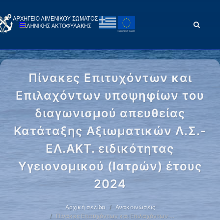
Πίνακες Επιτυχόντων και
Επιλαχόντων υποψηφίων του
διαγωνισμού απευθείας
Κατάταξης Αξιωματικών Λ.Σ.-
ΕΛ.ΑΚΤ. ειδικότητας
Υγειονομικού (Ιατρών) έτους
2024
Αρχική σελίδα
Ανακοινώσεις
Πίνακες Επιτυχόντων και Επιλαχόντων …