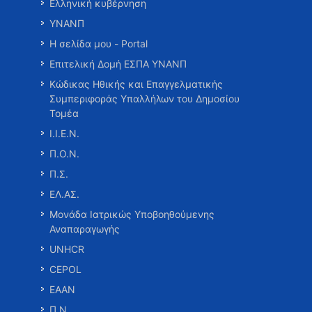
Ελληνική κυβέρνηση
ΥΝΑΝΠ
Η σελίδα μου - Portal
Επιτελική Δομή ΕΣΠΑ ΥΝΑΝΠ
Κώδικας Ηθικής και Επαγγελματικής
Συμπεριφοράς Υπαλλήλων του Δημοσίου
Τομέα
Ι.Ι.Ε.Ν.
Π.Ο.Ν.
Π.Σ.
ΕΛ.ΑΣ.
Μονάδα Ιατρικώς Υποβοηθούμενης
Αναπαραγωγής
UNHCR
CEPOL
ΕΑΑΝ
Π.Ν.