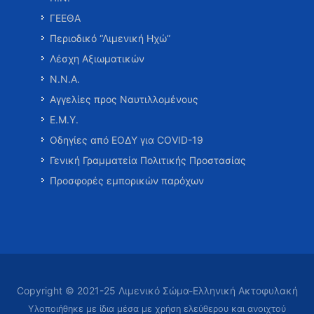
ΓΕΕΘΑ
Περιοδικό “Λιμενική Ηχώ”
Λέσχη Αξιωματικών
Ν.Ν.Α.
Αγγελίες προς Ναυτιλλομένους
Ε.Μ.Υ.
Οδηγίες από ΕΟΔΥ για COVID-19
Γενική Γραμματεία Πολιτικής Προστασίας
Προσφορές εμπορικών παρόχων
Copyright © 2021-25 Λιμενικό Σώμα-Ελληνική Ακτοφυλακή
Υλοποιήθηκε με ίδια μέσα με χρήση ελεύθερου και ανοιχτού