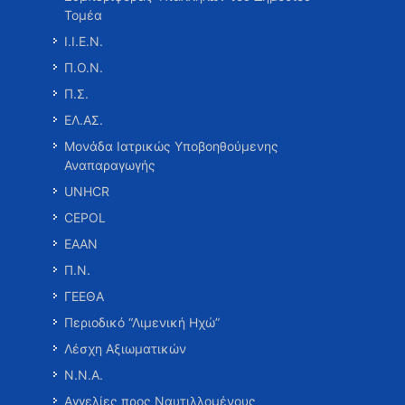
Τομέα
Ι.Ι.Ε.Ν.
Π.Ο.Ν.
Π.Σ.
ΕΛ.ΑΣ.
Μονάδα Ιατρικώς Υποβοηθούμενης
Αναπαραγωγής
UNHCR
CEPOL
ΕΑΑΝ
Π.Ν.
ΓΕΕΘΑ
Περιοδικό “Λιμενική Ηχώ”
Λέσχη Αξιωματικών
Ν.Ν.Α.
Αγγελίες προς Ναυτιλλομένους