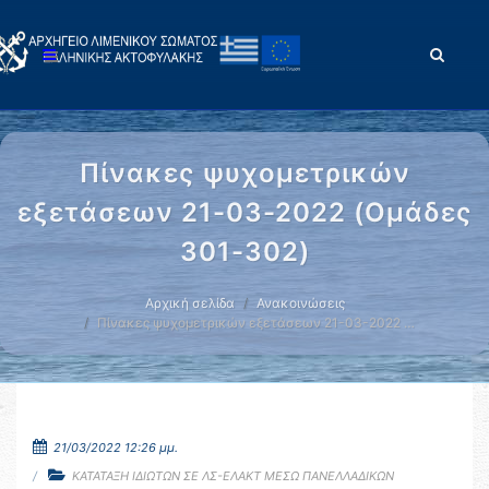
Πίνακες ψυχομετρικών
εξετάσεων 21-03-2022 (Ομάδες
301-302)
Αρχική σελίδα
Ανακοινώσεις
Πίνακες ψυχομετρικών εξετάσεων 21-03-2022 …
21/03/2022 12:26 μμ.
ΚΑΤΑΤΑΞΗ ΙΔΙΩΤΩΝ ΣΕ ΛΣ-ΕΛΑΚΤ ΜΕΣΩ ΠΑΝΕΛΛΑΔΙΚΩΝ