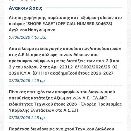
Ανακοινώσεις
Αίτηση χορήγησης παράτασης κατ΄ εξαίρεση αδείας στο
σκάφος ‘’SHORE EASE’’ (OFFICIAL NUMBER 304678)
Αγγλικού Νηογνώμονα
07/08/2026 4:57 μμ.
Αποτελέσματα εισαγωγής σπουδαστών/σπουδαστριών
στις Α.Ε.Ν. προς κάλυψη κενών θέσεων που
προέκυψαν σύμφωνα με τις διατάξεις των παρ. 3.β και
3.γ του άρθρου 2 της Αρ.: 2231.2-6/13092/2026/25-02-
2026 Κ.Υ.Α. (Β’ 1119) ακαδημαϊκού έτους 2026-2027
07/08/2026 4:16 μμ.
Πίνακας επιτυχόντων υποψηφίων του διαγωνισμού
απευθείας κατάταξης Αξιωματικών Λ.Σ.-ΕΛ.ΑΚΤ.
ειδικότητας Τεχνικού έτους 2026 – Έναρξη Προθεσμίας
Υποβολής Ενστάσεων στο Α.Σ.Ε.Π.
07/08/2026 2:18 μμ.
Παράταση διενέργειας ανοιχτού Τεχνικού Διαλόγου