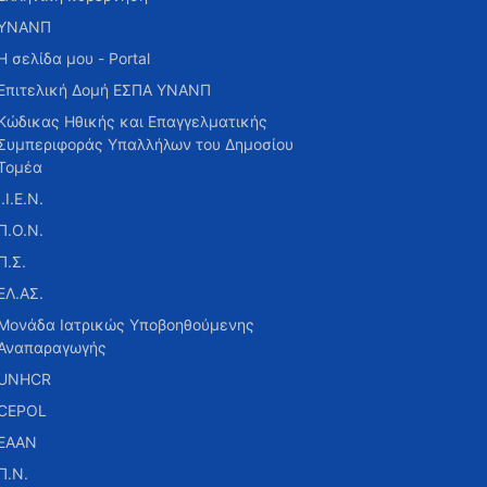
ΥΝΑΝΠ
Η σελίδα μου - Portal
Επιτελική Δομή ΕΣΠΑ ΥΝΑΝΠ
Κώδικας Ηθικής και Επαγγελματικής
Συμπεριφοράς Υπαλλήλων του Δημοσίου
Τομέα
Ι.Ι.Ε.Ν.
Π.Ο.Ν.
Π.Σ.
ΕΛ.ΑΣ.
Μονάδα Ιατρικώς Υποβοηθούμενης
Αναπαραγωγής
UNHCR
CEPOL
ΕΑΑΝ
Π.Ν.