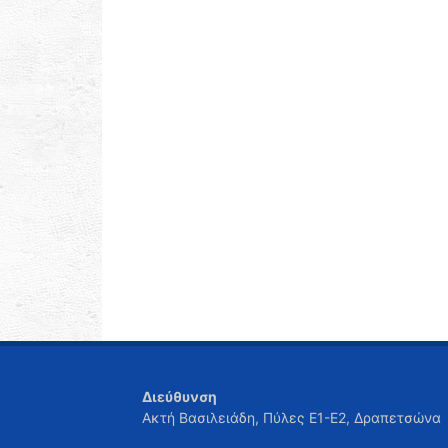
Διεύθυνση
Ακτή Βασιλειάδη, Πύλες Ε1-Ε2, Δραπετσώνα