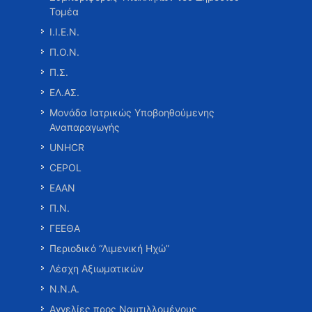
Τομέα
Ι.Ι.Ε.Ν.
Π.Ο.Ν.
Π.Σ.
ΕΛ.ΑΣ.
Μονάδα Ιατρικώς Υποβοηθούμενης
Αναπαραγωγής
UNHCR
CEPOL
ΕΑΑΝ
Π.Ν.
ΓΕΕΘΑ
Περιοδικό “Λιμενική Ηχώ”
Λέσχη Αξιωματικών
Ν.Ν.Α.
Αγγελίες προς Ναυτιλλομένους