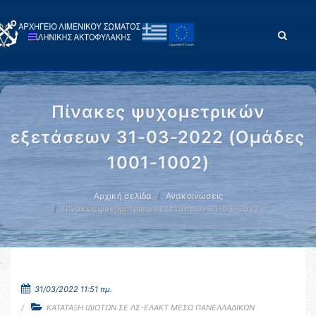
Πίνακες ψυχομετρικών
εξετάσεων 31-03-2022 (Ομάδες
1001-1002)
Αρχική σελίδα
Ανακοινώσεις
Πίνακες ψυχομετρικών εξετάσεων 31-03-2022 …
31/03/2022 11:51 πμ.
ΚΑΤΑΤΑΞΗ ΙΔΙΩΤΩΝ ΣΕ ΛΣ-ΕΛΑΚΤ ΜΕΣΩ ΠΑΝΕΛΛΑΔΙΚΩΝ