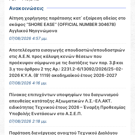
Ανακοινώσεις
Αίτηση χορήγησης παράτασης κατ΄ εξαίρεση αδείας στο
σκάφος ‘’SHORE EASE’’ (OFFICIAL NUMBER 304678)
Αγγλικού Νηογνώμονα
07/08/2026 4:57 μμ.
Αποτελέσματα εισαγωγής σπουδαστών/σπουδαστριών
στις Α.Ε.Ν. προς κάλυψη κενών θέσεων που
προέκυψαν σύμφωνα με τις διατάξεις των παρ. 3.β και
3.γ του άρθρου 2 της Αρ.: 2231.2-6/13092/2026/25-02-
2026 Κ.Υ.Α. (Β’ 1119) ακαδημαϊκού έτους 2026-2027
07/08/2026 4:16 μμ.
Πίνακας επιτυχόντων υποψηφίων του διαγωνισμού
απευθείας κατάταξης Αξιωματικών Λ.Σ.-ΕΛ.ΑΚΤ.
ειδικότητας Τεχνικού έτους 2026 – Έναρξη Προθεσμίας
Υποβολής Ενστάσεων στο Α.Σ.Ε.Π.
07/08/2026 2:18 μμ.
Παράταση διενέργειας ανοιχτού Τεχνικού Διαλόγου