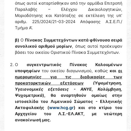
όπως αυτοί καταρτίσθηκαν από την αρμόδια Επιτροπή
Παραλαβής – Ελέγχου Δικαιολογητικών,
Μοριοδότησης και Κατάταξης σε εκτέλεση της υπ’
αριθμ. 225/2024/21-03-2024 Απόφασης Α.Σ.Ε.Π./
Τμήμα Α’.
β)
Ο
Πίνακας Συμμετεχόντων κατά φθίνουσα σειρά
συνολικού αριθμού μορίων
, όπως αυτοί προέκυψαν
βάσει του οικείου Οριστικού Πίνακα Συμμετεχόντων.
Ο
συγκεντρωτικός Πίνακας Καλουμένων
υποψηφίων
του οικείου διαγωνισμού, καθώς
και
οι
ημερομηνίες για τις διαδικασίες των
προκαταρκτικών εξετάσεων
(Υψομέτρηση,
Υγειονομικές εξετάσεις - ΑΝΥΕ, Κολύμβηση,
Ψυχομετρικά
), θα αναρτηθούν ομοίως στην
ιστοσελίδα του Λιμενικού Σώματος - Ελληνικής
Ακτοφυλακής (
www.hcg.gr
) και στο κτίριο του
Αρχηγείου του Λ.Σ.-ΕΛ.ΑΚΤ, με νεώτερη
ανακοίνωσή μας.