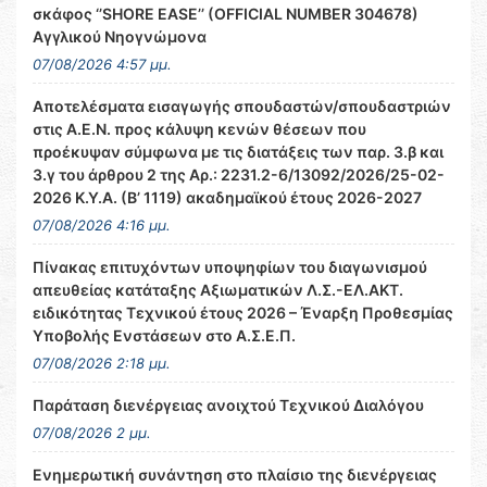
σκάφος ‘’SHORE EASE’’ (OFFICIAL NUMBER 304678)
Αγγλικού Νηογνώμονα
07/08/2026 4:57 μμ.
Αποτελέσματα εισαγωγής σπουδαστών/σπουδαστριών
στις Α.Ε.Ν. προς κάλυψη κενών θέσεων που
προέκυψαν σύμφωνα με τις διατάξεις των παρ. 3.β και
3.γ του άρθρου 2 της Αρ.: 2231.2-6/13092/2026/25-02-
2026 Κ.Υ.Α. (Β’ 1119) ακαδημαϊκού έτους 2026-2027
07/08/2026 4:16 μμ.
Πίνακας επιτυχόντων υποψηφίων του διαγωνισμού
απευθείας κατάταξης Αξιωματικών Λ.Σ.-ΕΛ.ΑΚΤ.
ειδικότητας Τεχνικού έτους 2026 – Έναρξη Προθεσμίας
Υποβολής Ενστάσεων στο Α.Σ.Ε.Π.
07/08/2026 2:18 μμ.
Παράταση διενέργειας ανοιχτού Τεχνικού Διαλόγου
07/08/2026 2 μμ.
Ενημερωτική συνάντηση στο πλαίσιο της διενέργειας