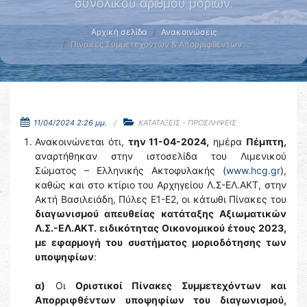
συνολικού αριθμού μορίων.
Αρχική σελίδα
Ανακοινώσεις
Πίνακες Συμμετεχόντων & Απορριφθέντων …
11/04/2024 2:26 μμ.
ΚΑΤΑΤΑΞΕΙΣ - ΠΡΟΣΛΗΨΕΙΣ
Ανακοινώνεται ότι,
την 11-04-2024,
ημέρα
Πέμπτη,
αναρτήθηκαν στην ιστοσελίδα του Λιμενικού
Σώματος – Ελληνικής Ακτοφυλακής (
www.hcg.gr
),
καθώς και στο κτίριο του Αρχηγείου Λ.Σ-ΕΛ.ΑΚΤ, στην
Ακτή Βασιλειάδη, Πύλες Ε1-Ε2, οι κάτωθι Πίνακες του
διαγωνισμού απευθείας κατάταξης Αξιωματικών
Λ.Σ.-ΕΛ.ΑΚΤ. ειδικότητας Οικονομικού έτους 2023,
με εφαρμογή του συστήματος μοριοδότησης των
υποψηφίων
:
α)
Οι
Οριστικοί Πίνακες Συμμετεχόντων και
Απορριφθέντων υποψηφίων του διαγωνισμού,