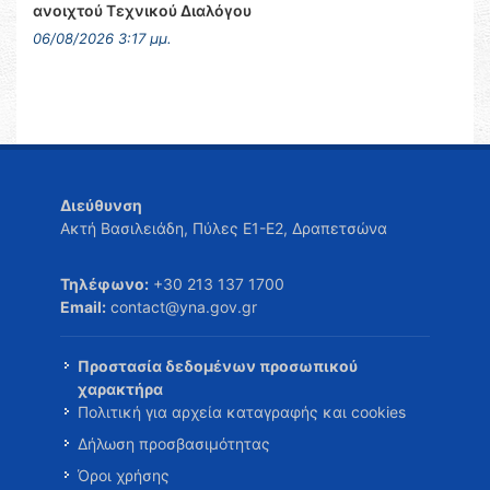
ανοιχτού Τεχνικού Διαλόγου
06/08/2026 3:17 μμ.
Διεύθυνση
Ακτή Βασιλειάδη, Πύλες Ε1-Ε2, Δραπετσώνα
Τηλέφωνο:
+30 213 137 1700
Email:
contact@yna.gov.gr
Προστασία δεδομένων προσωπικού
χαρακτήρα
Πολιτική για αρχεία καταγραφής και cookies
Δήλωση προσβασιμότητας
Όροι χρήσης