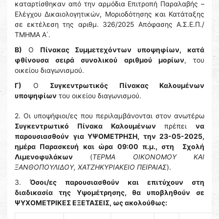
καταρτίσθηκαν από την αρμόδια Επιτροπή Παραλαβής –
Ελέγχου Δικαιολογητικών, Μοριοδότησης και Κατάταξης
σε εκτέλεση της αριθμ. 326/2025 Απόφασης Α.Σ.Ε.Π./
ΤΜΗΜΑ Α΄.
Β)
Ο
Πίνακας Συμμετεχόντων υποψηφίων, κατά
φθίνουσα σειρά συνολικού αριθμού μορίων
, του
οικείου διαγωνισμού.
Γ)
Ο
Συγκεντρωτικός Πίνακας Καλουμένων
υποψηφίων
του οικείου διαγωνισμού.
2. Οι υποψήφιοι/ες που περιλαμβάνονται στον ανωτέρω
Συγκεντρωτικό Πίνακα Καλουμένων
πρέπει
να
παρουσιασθούν
για ΥΨΟΜΕΤΡΗΣΗ, την 23-05-2025,
ημέρα Παρασκευή και ώρα 09:00 π.μ., στη Σχολή
Λιμενοφυλάκων
(
ΤΕΡΜΑ ΟΙΚΟΝΟΜΟΥ ΚΑΙ
ΞΑΝΘΟΠΟΥΛΙΔΟΥ, ΧΑΤΖΗΚΥΡΙΑΚΕΙΟ ΠΕΙΡΑΙΑΣ
).
3.
Όσοι/ες παρουσιασθούν και επιτύχουν στη
διαδικασία της Υψομέτρησης, θα υποβληθούν σε
ΨΥΧΟΜΕΤΡΙΚΕΣ ΕΞΕΤΑΣΕΙΣ, ως ακολούθως: