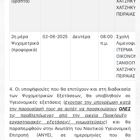
(γραπτά)
ΧΑΤΖΗΚΥΡΙ
ΧΑΤΖΗΚΥΡΙ
ΠΕΙΡΑΙΑΣ)
2η μέρα
02-06-2025
Δευτέρα
08:00
Σχολή
Ψυχομετρικά
π.μ.
Λιμενοφυλ
(προφορικά)
(ΤΕΡΜΑ
ΟΙΚΟΝΟΜΟ
ΞΑΝΘΟΠΟΥ
ΧΑΤΖΗΚΥΡΙ
ΠΕΙΡΑΙΑΣ)
4. Οι υποψήφιοι/ες που θα επιτύχουν και στη διαδικασία
των Ψυχομετρικών Εξετάσεων, θα υποβληθούν σε
Υγειονομικές εξετάσεις (
έχοντας την υποχρέωση κατά
την παρουσίασή τους σε αυτές να προσκομίσουν
ΟΛΕΣ
τις προβλεπόμενες από την οικεία Προκήρυξη
εργαστηριακές εξετάσεις/ γνωματεύσεις
) και θα
παραπεμφθούν στην Ανωτάτη του Ναυτικού Υγειονομική
Επιτροπή (ΑΝΥΕ), σε ημερομηνίες που θα