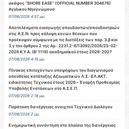
σκάφος ‘’SHORE EASE’’ (OFFICIAL NUMBER 304678)
Αγγλικού Νηογνώμονα
07/08/2026 4:57 μμ.
Αποτελέσματα εισαγωγής σπουδαστών/σπουδαστριών
στις Α.Ε.Ν. προς κάλυψη κενών θέσεων που
προέκυψαν σύμφωνα με τις διατάξεις των παρ. 3.β και
3.γ του άρθρου 2 της Αρ.: 2231.2-6/13092/2026/25-02-
2026 Κ.Υ.Α. (Β’ 1119) ακαδημαϊκού έτους 2026-2027
07/08/2026 4:16 μμ.
Πίνακας επιτυχόντων υποψηφίων του διαγωνισμού
απευθείας κατάταξης Αξιωματικών Λ.Σ.-ΕΛ.ΑΚΤ.
ειδικότητας Τεχνικού έτους 2026 – Έναρξη Προθεσμίας
Υποβολής Ενστάσεων στο Α.Σ.Ε.Π.
07/08/2026 2:18 μμ.
Παράταση διενέργειας ανοιχτού Τεχνικού Διαλόγου
07/08/2026 2 μμ.
Ενημερωτική συνάντηση στο πλαίσιο της διενέργειας