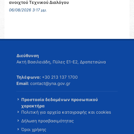
ανοιχτού Τεχνικού Διαλόγου
06/08/2026 3:17 μμ.
Διεύθυνση
Ακτή Βασιλειάδη, Πύλες Ε1-Ε2, Δραπετσώνα
Τηλέφωνο:
+30 213 137 1700
Email:
contact@yna.gov.gr
Προστασία δεδομένων προσωπικού
χαρακτήρα
Πολιτική για αρχεία καταγραφής και cookies
Δήλωση προσβασιμότητας
Όροι χρήσης