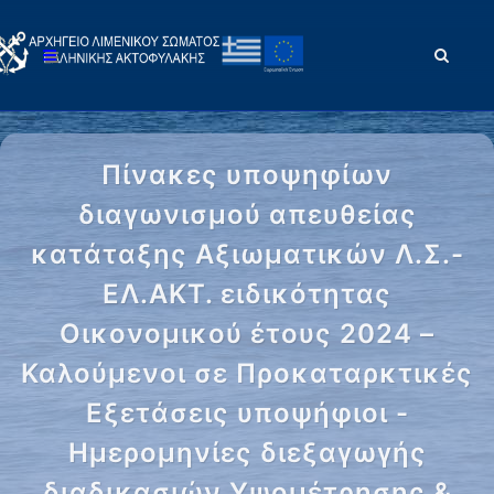
Πίνακες υποψηφίων
διαγωνισμού απευθείας
κατάταξης Αξιωματικών Λ.Σ.-
ΕΛ.ΑΚΤ. ειδικότητας
Οικονομικού έτους 2024 –
Καλούμενοι σε Προκαταρκτικές
Εξετάσεις υποψήφιοι -
Ημερομηνίες διεξαγωγής
διαδικασιών Yψομέτρησης &