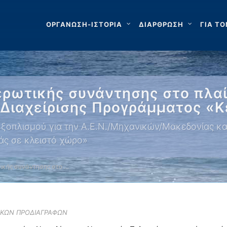
ΟΡΓΑΝΩΣΗ-ΙΣΤΟΡΙΑ
ΔΙΑΡΘΡΩΣΗ
ΓΙΑ ΤΟ
ρωτικής συνάντησης στο πλαί
 Διαχείρισης Προγράμματος «
ξοπλισμού για την Α.Ε.Ν./Μηχανικών/Μακεδονίας και 
άς σε κλειστό χώρο»
ικής συνάντησης στο …
ΙΚΩΝ ΠΡΟΔΙΑΓΡΑΦΩΝ