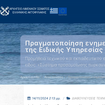
Πραγματοποίηση ενημε
της Ειδικής Υπηρεσίας
Προμήθεια τεχνικού και εκπαιδευτικού ε
είδος: «Σύστημα προσομοίωσης πυρκαγι
Αρχική σελίδα
Ανακοινώσεις
Πραγματοποίηση ενημερωτ
14/11/2024 2:13 μμ.
ΔΙΑΒΟΥΛΕΥΣΕΙΣ ΤΕΧΝ