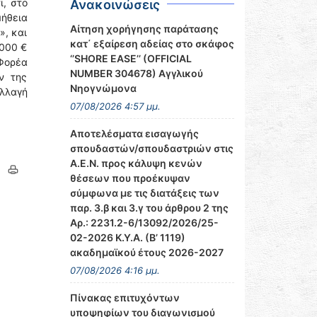
ι, στο
Ανακοινώσεις
μήθεια
Αίτηση χορήγησης παράτασης
», και
κατ΄ εξαίρεση αδείας στο σκάφος
.000 €
‘’SHORE EASE’’ (OFFICIAL
Φορέα
NUMBER 304678) Αγγλικού
ν της
Νηογνώμονα
λλαγή
07/08/2026 4:57 μμ.
Αποτελέσματα εισαγωγής
σπουδαστών/σπουδαστριών στις
Α.Ε.Ν. προς κάλυψη κενών
θέσεων που προέκυψαν
σύμφωνα με τις διατάξεις των
παρ. 3.β και 3.γ του άρθρου 2 της
Αρ.: 2231.2-6/13092/2026/25-
02-2026 Κ.Υ.Α. (Β’ 1119)
ακαδημαϊκού έτους 2026-2027
07/08/2026 4:16 μμ.
Πίνακας επιτυχόντων
υποψηφίων του διαγωνισμού