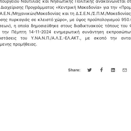
ουργείου Ναυτιλίας και Νησιωτικής Πολιτικής ανακοινώνεται ότ
 Διαχείρισης Προγράμματος «Κεντρική Μακεδονία» για την «Προ
 Α.Ε.Ν./Μηχανικών/Μακεδονίας και τη Δ.Σ.Ε.Ν./Σ.Π.Μ./Μακεδονίας
ωσης πυρκαγιάς σε κλειστό χώρο», με ύψος προϋπολογισμού 950
εων), η οποία δημοσιεύθηκε στους διαδικτυακούς τόπους του 
κε την Πέμπτη 14-11-2024 ενημερωτική συνάντηση εκπροσώπω
αστάσεις του Υ.ΝΑ.Ν.Π./Α.Λ.Σ.-ΕΛ.ΑΚΤ., με σκοπό την αντα
ίμενης προμήθειας.
Share: