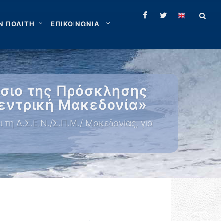
Ν ΠΟΛΙΤΗ
ΕΠΙΚΟΙΝΩΝΙΑ
σιο της Πρόσκλησης
Κεντρική Μακεδονία»
τη Δ.Σ.Ε.Ν./Σ.Π.Μ./ Μακεδονίας, για