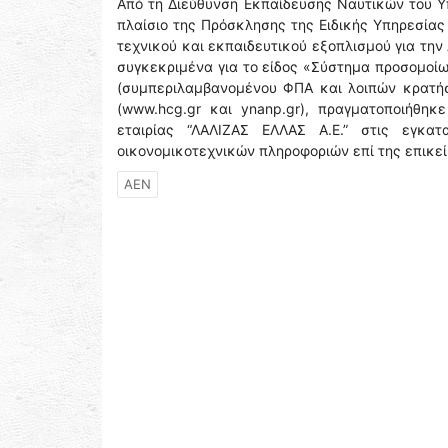
Από τη Διεύθυνση Εκπαίδευσης Ναυτικών του Υπ
πλαίσιο της Πρόσκλησης της Ειδικής Υπηρεσίας
τεχνικού και εκπαιδευτικού εξοπλισμού για την
συγκεκριμένα για το είδος «Σύστημα προσομοί
(συμπεριλαμβανομένου ΦΠΑ και λοιπών κρατήσ
(www.hcg.gr και ynanp.gr), πραγματοποιήθη
εταιρίας “ΛΑΛΙΖΑΣ ΕΛΛΑΣ Α.Ε.” στις εγκατ
οικονομικοτεχνικών πληροφοριών επί της επικε
ΑΕΝ