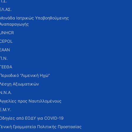
Π.Σ.
ΕΛ.ΑΣ.
Μονάδα Ιατρικώς Υποβοηθούμενης
Αναπαραγωγής
UNHCR
CEPOL
ΕΑΑΝ
Π.Ν.
ΓΕΕΘΑ
Περιοδικό “Λιμενική Ηχώ”
Λέσχη Αξιωματικών
Ν.Ν.Α.
Αγγελίες προς Ναυτιλλομένους
Ε.Μ.Υ.
Οδηγίες από ΕΟΔΥ για COVID-19
Γενική Γραμματεία Πολιτικής Προστασίας