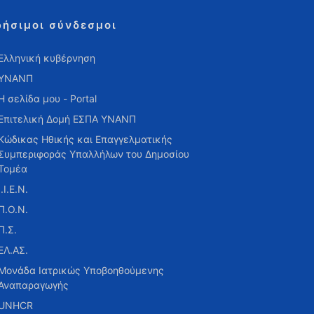
ρήσιμοι σύνδεσμοι
Ελληνική κυβέρνηση
ΥΝΑΝΠ
Η σελίδα μου - Portal
Επιτελική Δομή ΕΣΠΑ ΥΝΑΝΠ
Κώδικας Ηθικής και Επαγγελματικής
Συμπεριφοράς Υπαλλήλων του Δημοσίου
Τομέα
Ι.Ι.Ε.Ν.
Π.Ο.Ν.
Π.Σ.
ΕΛ.ΑΣ.
Μονάδα Ιατρικώς Υποβοηθούμενης
Αναπαραγωγής
UNHCR