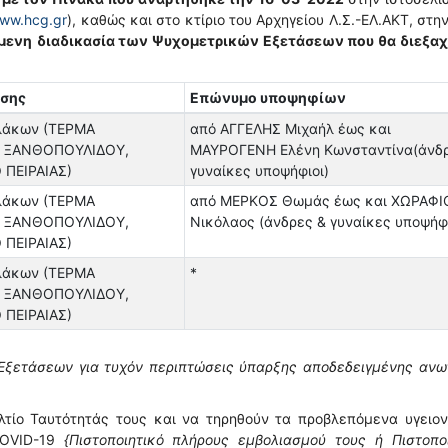
ww.hcg.gr
), καθώς και στο κτίριο του Αρχηγείου Λ.Σ.-ΕΛ.ΑΚΤ, στη
μενη
διαδικασία των Ψυχομετρικών Εξετάσεων που θα διεξαχ
ασης
Επώνυμο υποψηφίων
λάκων (ΤΕΡΜΑ
από ΑΓΓΕΛΗΣ Μιχαήλ έως και
 ΞΑΝΘΟΠΟΥΛΙΔΟΥ,
ΜΑΥΡΟΓΕΝΗ Ελένη Κωνσταντίνα(άνδρ
 ΠΕΙΡΑΙΑΣ)
γυναίκες υποψήφιοι)
λάκων (ΤΕΡΜΑ
από ΜΕΡΚΟΣ Θωμάς έως και ΧΩΡΑΦΙ
 ΞΑΝΘΟΠΟΥΛΙΔΟΥ,
Νικόλαος (άνδρες & γυναίκες υποψήφι
 ΠΕΙΡΑΙΑΣ)
λάκων (ΤΕΡΜΑ
*
 ΞΑΝΘΟΠΟΥΛΙΔΟΥ,
 ΠΕΙΡΑΙΑΣ)
Εξετάσεων για τυχόν περιπτώσεις ύπαρξης αποδεδειγμένης ανω
λτίο Ταυτότητάς τους και να τηρηθούν τα προβλεπόμενα υγειο
COVID-19
{Πιστοποιητικό πλήρους εμβολιασμού τους ή Πιστοπο