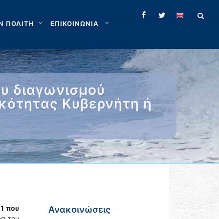
Ν ΠΟΛΙΤΗ
ΕΠΙΚΟΙΝΩΝΙΑ
υ διαγωνισμού
ικότητας Κυβερνήτη ή
1 που
Ανακοινώσεις
δα του