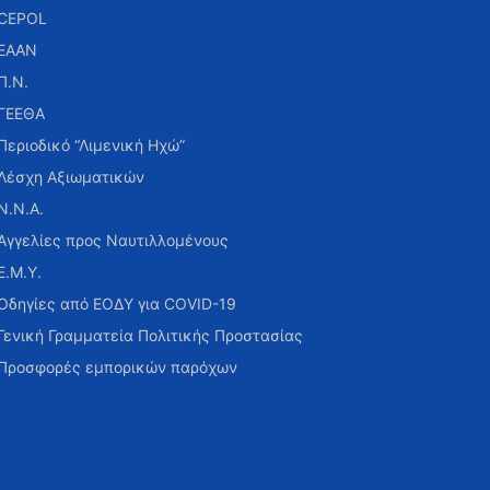
CEPOL
ΕΑΑΝ
Π.Ν.
ΓΕΕΘΑ
Περιοδικό “Λιμενική Ηχώ”
Λέσχη Αξιωματικών
Ν.Ν.Α.
Αγγελίες προς Ναυτιλλομένους
Ε.Μ.Υ.
Οδηγίες από ΕΟΔΥ για COVID-19
Γενική Γραμματεία Πολιτικής Προστασίας
Προσφορές εμπορικών παρόχων