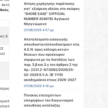
Αίτηση χορήγησης παράτασης
ν Ακτή
κατ΄ εξαίρεση αδείας στο σκάφος
θούν,
‘’SHORE EASE’’ (OFFICIAL
NUMBER 304678) Αγγλικού
Νηογνώμονα
07/08/2026 4:57 μμ.
ες &
Αποτελέσματα εισαγωγής
σπουδαστών/σπουδαστριών στις
ΟΣ
Α.Ε.Ν. προς κάλυψη κενών
οι)
θέσεων που προέκυψαν
σύμφωνα με τις διατάξεις των
παρ. 3.β και 3.γ του άρθρου 2 της
Αρ.: 2231.2-6/13092/2026/25-
02-2026 Κ.Υ.Α. (Β’ 1119)
ακαδημαϊκού έτους 2026-2027
07/08/2026 4:16 μμ.
τέρας
Πίνακας επιτυχόντων
υποψηφίων του διαγωνισμού
νομικά
απευθείας κατάταξης
ιητικό