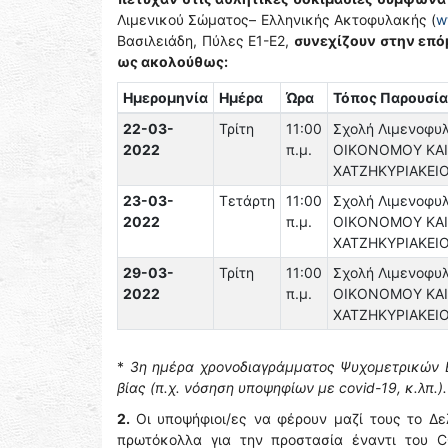
Λιμενικού Σώματος– Ελληνικής Ακτοφυλακής (
w
Βασιλειάδη, Πύλες Ε1-Ε2,
συνεχίζουν στην επό
ως ακολούθως:
Ημερομηνία
Ημέρα
Ώρα
Τόπος Παρουσί
22-03-
Τρίτη
11:00
Σχολή Λιμενοφυ
2022
π.μ.
ΟΙΚΟΝΟΜΟΥ ΚΑΙ
ΧΑΤΖΗΚΥΡΙΑΚΕΙΟ
23-03-
Τετάρτη
11:00
Σχολή Λιμενοφυ
2022
π.μ.
ΟΙΚΟΝΟΜΟΥ ΚΑΙ
ΧΑΤΖΗΚΥΡΙΑΚΕΙΟ
29-03-
Τρίτη
11:00
Σχολή Λιμενοφυ
2022
π.μ.
ΟΙΚΟΝΟΜΟΥ ΚΑΙ
ΧΑΤΖΗΚΥΡΙΑΚΕΙΟ
*
3η ημέρα χρονοδιαγράμματος Ψυχομετρικών 
βίας (π.χ. νόσηση υποψηφίων με covid-19, κ.λπ.).
2.
Οι υποψήφιοι/ες να φέρουν μαζί τους το Δε
πρωτόκολλα για την προστασία έναντι του 