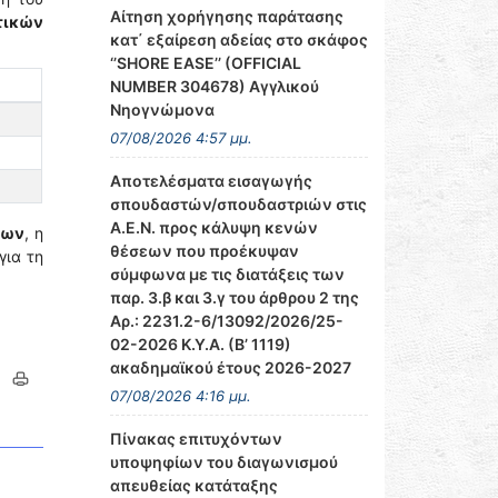
Αίτηση χορήγησης παράτασης
τικών
κατ΄ εξαίρεση αδείας στο σκάφος
‘’SHORE EASE’’ (OFFICIAL
NUMBER 304678) Αγγλικού
Νηογνώμονα
07/08/2026 4:57 μμ.
Αποτελέσματα εισαγωγής
σπουδαστών/σπουδαστριών στις
Α.Ε.Ν. προς κάλυψη κενών
νων
, η
θέσεων που προέκυψαν
για τη
σύμφωνα με τις διατάξεις των
παρ. 3.β και 3.γ του άρθρου 2 της
Αρ.: 2231.2-6/13092/2026/25-
02-2026 Κ.Υ.Α. (Β’ 1119)
ακαδημαϊκού έτους 2026-2027
07/08/2026 4:16 μμ.
Πίνακας επιτυχόντων
υποψηφίων του διαγωνισμού
απευθείας κατάταξης