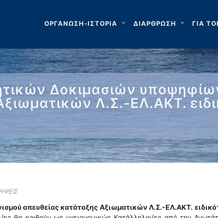
ΟΡΓΑΝΩΣΗ-ΙΣΤΟΡΙΑ
ΔΙΑΡΘΡΩΣΗ
ΓΙΑ ΤΟ
τικών Δοκιμασιών υποψηφίων
ξιωματικών Λ.Σ.-ΕΛ.ΑΚΤ. ειδ
ών Δοκιμασιών υποψηφίων …
ΛΗΨΕΙΣ
ισμού απευθείας κατάταξης Αξιωματικών Λ.Σ.-ΕΛ.ΑΚΤ. ειδικό
οι/ες θα κριθούν ως υγειονομικώς Κατάλληλοι/ες από την Ανωτά