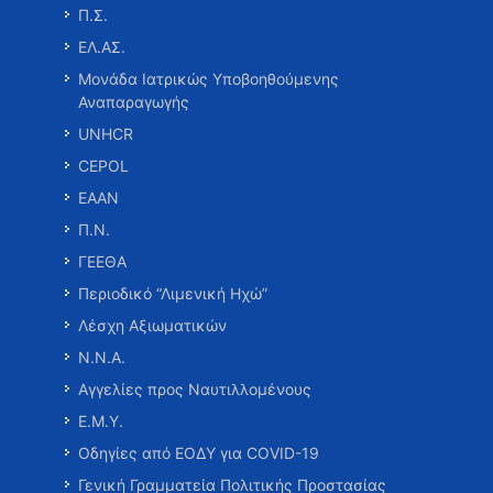
Π.Σ.
ΕΛ.ΑΣ.
Μονάδα Ιατρικώς Υποβοηθούμενης
Αναπαραγωγής
UNHCR
CEPOL
ΕΑΑΝ
Π.Ν.
ΓΕΕΘΑ
Περιοδικό “Λιμενική Ηχώ”
Λέσχη Αξιωματικών
Ν.Ν.Α.
Αγγελίες προς Ναυτιλλομένους
Ε.Μ.Υ.
Οδηγίες από ΕΟΔΥ για COVID-19
Γενική Γραμματεία Πολιτικής Προστασίας