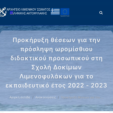
Προκήρυξη θέσεων για την
πρόσληψη ωρομίσθιου
διδακτικού προσωπικού στη
Σχολή Δοκίμων
Λιμενοφυλάκων για το
εκπαιδευτικό έτος 2022 - 2023
Αρχική σελίδα
Ανακοινώσεις
Προκήρυξη θέσεων για την …