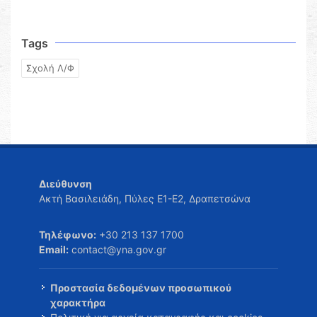
Tags
Σχολή Λ/Φ
Διεύθυνση
Ακτή Βασιλειάδη, Πύλες Ε1-Ε2, Δραπετσώνα
Τηλέφωνο:
+30 213 137 1700
Email:
contact@yna.gov.gr
Προστασία δεδομένων προσωπικού
χαρακτήρα