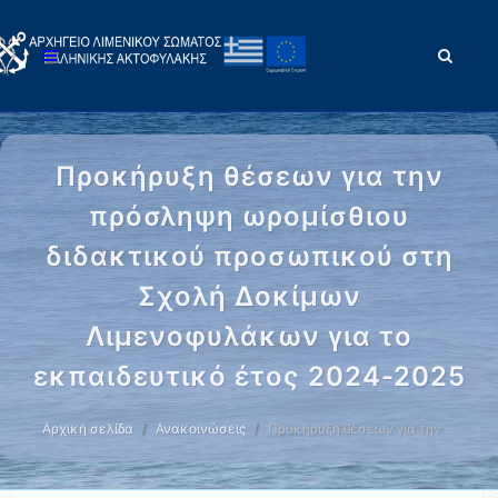
Προκήρυξη θέσεων για την
πρόσληψη ωρομίσθιου
διδακτικού προσωπικού στη
Σχολή Δοκίμων
Λιμενοφυλάκων για το
εκπαιδευτικό έτος 2024-2025
Αρχική σελίδα
Ανακοινώσεις
Προκήρυξη θέσεων για την …