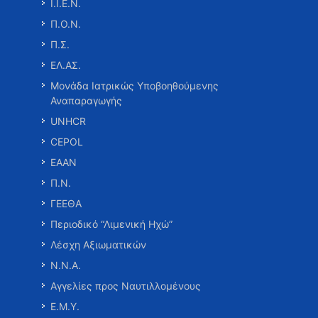
Ι.Ι.Ε.Ν.
Π.Ο.Ν.
Π.Σ.
ΕΛ.ΑΣ.
Μονάδα Ιατρικώς Υποβοηθούμενης
Αναπαραγωγής
UNHCR
CEPOL
ΕΑΑΝ
Π.Ν.
ΓΕΕΘΑ
Περιοδικό “Λιμενική Ηχώ”
Λέσχη Αξιωματικών
Ν.Ν.Α.
Αγγελίες προς Ναυτιλλομένους
Ε.Μ.Υ.