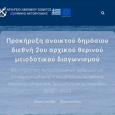
Προκήρυξη ανοικτού δημόσιου
διεθνή 2ου αρχικού θερινού
μειοδοτικού διαγωνισμού
Εξυπηρέτηση δρομολογιακών γραμμών με
σύναψη σύμβασης ή συμβάσεων ανάθεσης
δημόσιας υπηρεσίας δρομολογιακής περιόδου
2022 - 2023
Αρχική σελίδα
Ανακοινώσεις
Προκήρυξη ανοικτού δημόσιου διεθνή …