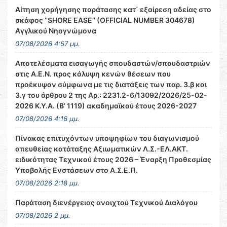
Αίτηση χορήγησης παράτασης κατ΄ εξαίρεση αδείας στο
σκάφος ‘’SHORE EASE’’ (OFFICIAL NUMBER 304678)
Αγγλικού Νηογνώμονα
07/08/2026 4:57 μμ.
Αποτελέσματα εισαγωγής σπουδαστών/σπουδαστριών
στις Α.Ε.Ν. προς κάλυψη κενών θέσεων που
προέκυψαν σύμφωνα με τις διατάξεις των παρ. 3.β και
3.γ του άρθρου 2 της Αρ.: 2231.2-6/13092/2026/25-02-
2026 Κ.Υ.Α. (Β’ 1119) ακαδημαϊκού έτους 2026-2027
07/08/2026 4:16 μμ.
Πίνακας επιτυχόντων υποψηφίων του διαγωνισμού
απευθείας κατάταξης Αξιωματικών Λ.Σ.-ΕΛ.ΑΚΤ.
ειδικότητας Τεχνικού έτους 2026 – Έναρξη Προθεσμίας
Υποβολής Ενστάσεων στο Α.Σ.Ε.Π.
07/08/2026 2:18 μμ.
Παράταση διενέργειας ανοιχτού Τεχνικού Διαλόγου
07/08/2026 2 μμ.