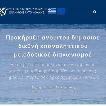
Προκήρυξη ανοικτού δημόσιου
διεθνή επαναληπτικού
μειοδοτικού διαγωνισμού
Εξυπηρέτηση δρομολογιακών γραμμών με
σύναψη σύμβασης ή συμβάσεων ανάθεσης
δημόσιας υπηρεσίας διάρκειας μέχρι 31/10/2023
Αρχική σελίδα
Ανακοινώσεις
Προκήρυξη ανοικτού δημόσιου διεθνή …