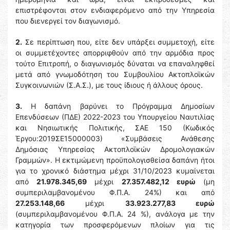
επιστρέφονται στον ενδιαφερόμενο από την Υπηρεσία
που διενεργεί τον διαγωνισμό.
2.
Σε περίπτωση που, είτε δεν υπάρξει συμμετοχή, είτε
οι συμμετέχοντες απορριφθούν από την αρμόδια προς
τούτο Επιτροπή, ο διαγωνισμός δύναται να επαναληφθεί
μετά από γνωμοδότηση του Συμβουλίου Ακτοπλοϊκών
Συγκοινωνιών (Σ.Α.Σ.), με τους ίδιους ή άλλους όρους.
3.
Η δαπάνη βαρύνει το Πρόγραμμα Δημοσίων
Επενδύσεων (ΠΔΕ) 2022-2023 του Υπουργείου Ναυτιλίας
και Νησιωτικής Πολιτικής, ΣΑΕ 150 (Κωδικός
Έργου:2019ΣΕ15000003) «Συμβάσεις Ανάθεσης
Δημόσιας Υπηρεσίας Ακτοπλοϊκών Δρομολογιακών
Γραμμών». Η εκτιμώμενη προϋπολογισθείσα δαπάνη ήτοι
για το χρονικό διάστημα μέχρι 31/10/2023 κυμαίνεται
από
21.978.345,69
μέχρι
27.357.482,12 ευρώ
(μη
συμπεριλαμβανομένου Φ.Π.Α. 24%) και από
27.253.148,66
μέχρι
33.923.277,83 ευρώ
(συμπεριλαμβανομένου Φ.Π.Α. 24 %), ανάλογα με την
κατηγορία των προσφερόμενων πλοίων για τις